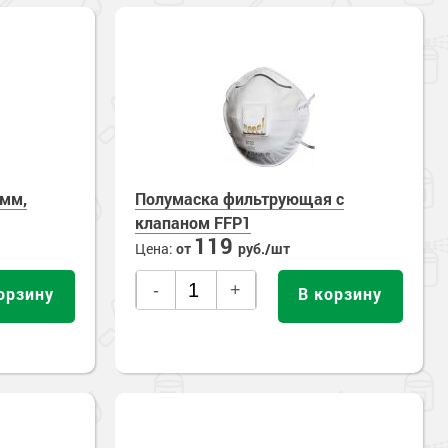
0мм,
Полумаска фильтрующая с
клапаном FFP1
119
Цена:
от
руб./шт
-
+
орзину
В корзину