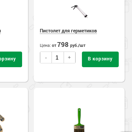
м
Пистолет для герметиков
798
Цена:
от
руб./шт
-
+
орзину
В корзину