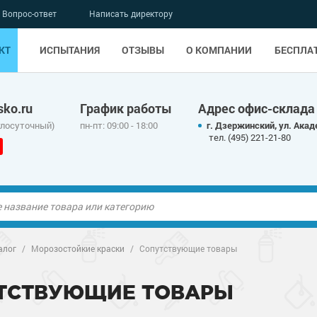
Вопрос-ответ
Написать директору
КТ
ИСПЫТАНИЯ
ОТЗЫВЫ
О КОМПАНИИ
БЕСПЛА
ko.ru
График работы
Адрес офис-склада
глосуточный)
пн-пт: 09:00 - 18:00
г. Дзержинский, ул. Акад
тел. (495) 221-21-80
ые полы
алог
/
Морозостойкие краски
/
Сопутствующие товары
олы
ые полы
ТСТВУЮЩИЕ ТОВАРЫ
дные наливные
олы
о металлу