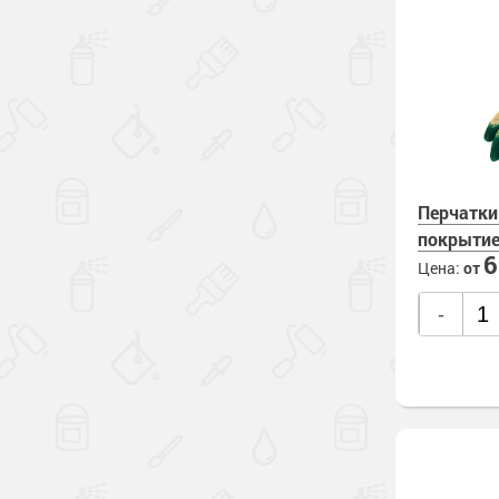
Перчатки
покрыти
Цена:
от
-