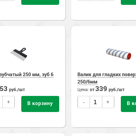
зубчатый 250 мм, зуб 6
Валик для гладких повер
250/6мм
253
339
руб./шт
Цена:
от
руб./шт
+
-
+
В корзину
В к