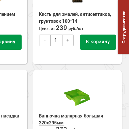
Сотрудничество
ылением
Кисть для эмалей, антисептиков,
грунтовок 100*14
239
Цена:
от
руб./шт
-
+
орзину
В корзину
-насадка
Ванночка малярная большая
320х295мм