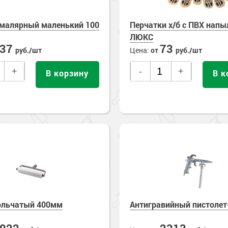
е стены
малярный маленький 100
Перчатки х/б с ПВХ нап
е товары
ЛЮКС
137
73
руб./шт
Цена:
от
руб./шт
+
-
+
В корзину
В к
ольчатый 400мм
Антигравийный пистолет