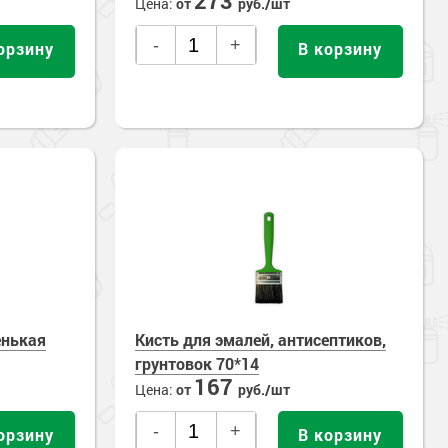
273
Цена:
от
руб./шт
-
+
орзину
В корзину
енькая
Кисть для эмалей, антисептиков,
грунтовок 70*14
167
Цена:
от
руб./шт
-
+
орзину
В корзину