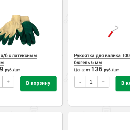
 х/б с латексным
Рукоятка для валика 10
ем
бюгель 6 мм
69
136
руб./шт
Цена:
от
руб./шт
+
-
+
В корзину
В к