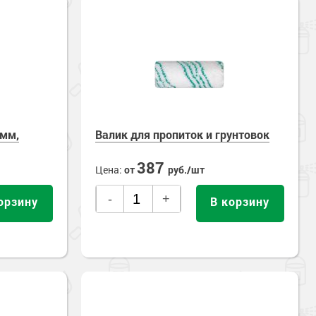
0мм,
Валик для пропиток и грунтовок
387
Цена:
от
руб./шт
-
+
орзину
В корзину