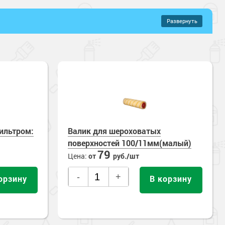
Развернуть
–
2396 руб.
ильтром:
Валик для шероховатых
поверхностей 100/11мм(малый)
79
Цена:
от
руб./шт
-
+
орзину
В корзину