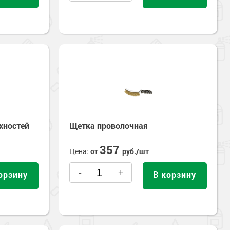
хностей
Щетка проволочная
357
Цена:
от
руб./шт
-
+
орзину
В корзину