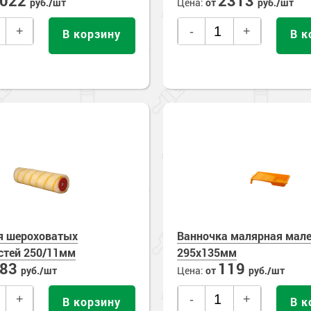
1022
2313
руб./шт
Цена:
от
руб./шт
+
-
+
В корзину
В к
я шероховатых
Ванночка малярная мал
стей 250/11мм
295х135мм
283
119
руб./шт
Цена:
от
руб./шт
+
-
+
В корзину
В к