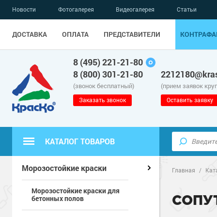
Новости
Фотогалерея
Видеогалерея
Статьи
ДОСТАВКА
ОПЛАТА
ПРЕДСТАВИТЕЛИ
КОНТРАФА
8 (495) 221-21-80
8 (800) 301-21-80
2212180@kras
(звонок бесплатный)
(прием заявок кру
Заказать звонок
Оставить заявку
КАТАЛОГ ТОВАРОВ
Полиуретанов
Полимерные наливные полы
Морозостойкие краски
Главная
/
Кат
Морозостойкие краски для
Эпоксидные п
Полиуретанов
Для бетонных полов
СОПУ
бетонных полов
Водно-эпокси
Эпоксидные п
Грунт-эмали п
Для металла