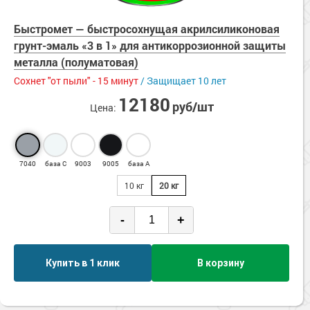
щелочей
Сопутствующие товары
Морозостойкие краски для металла
Термостойкие
Быстромет — быстросохнущая акрилсиликоновая
Морозостойкие краски для фасада
УФ-стойкие
грунт-эмаль «3 в 1» для антикоррозионной защиты
Химстойкие
Сопутствующие товары
металла (полуматовая)
Энергосберегающие
Сохнет "от пыли" - 15 минут
/ Защищает 10 лет
12180
руб/шт
Цена:
7040
база С
9003
9005
база А
10 кг
20 кг
-
+
Купить в 1 клик
В корзину