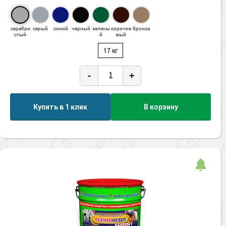
серебри
серый
синий
черный
зелены
коричне
бронза
стый
й
вый
17 кг
-
+
Купить в 1 клик
В корзину