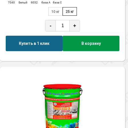
7040
Белый
6032
база А
база С
10 кг
25 кг
-
+
Купить в 1 клик
В корзину