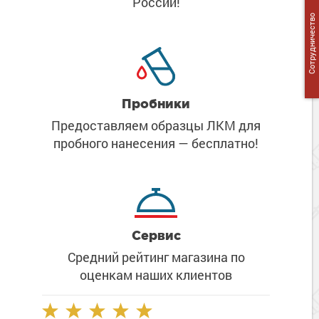
России!
Сопутствующие товары
Морозостойкие краски для металла
Сотрудничество
Морозостойкие краски для фасада
Сопутствующие товары
Пробники
Предоставляем образцы ЛКМ
для
пробного нанесения
— бесплатно!
Сервис
Средний рейтинг магазина
по
оценкам наших клиентов