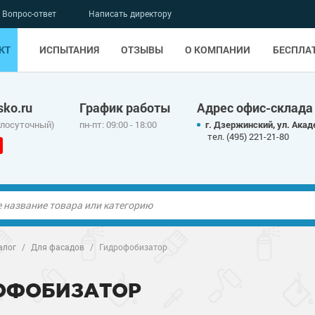
Вопрос-ответ
Написать директору
КТ
ИСПЫТАНИЯ
ОТЗЫВЫ
О КОМПАНИИ
БЕСПЛА
ko.ru
График работы
Адрес офис-склада
глосуточный)
пн-пт: 09:00 - 18:00
г. Дзержинский, ул. Акад
тел. (495) 221-21-80
ые полы
алог
/
Для фасадов
/
Гидрофобизатор
олы
ые полы
ОФОБИЗАТОР
дные наливные
олы
о металлу