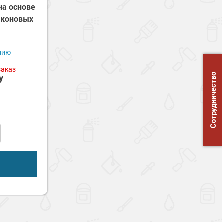
а основе
иконовых
нию
заказ
у
Сотрудничество