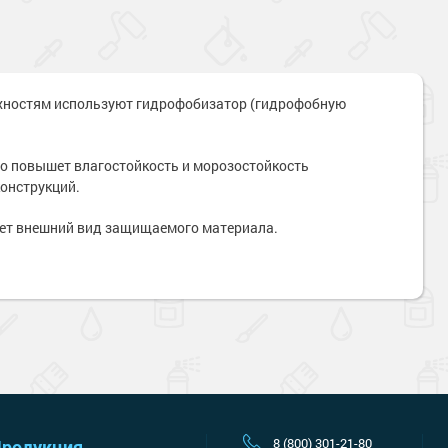
ностям используют гидрофобизатор (гидрофобную
о повышет влагостойкость и морозостойкость
конструкций.
яет внешний вид защищаемого материала.
Наверх
8 (800) 301-21-80
родукция