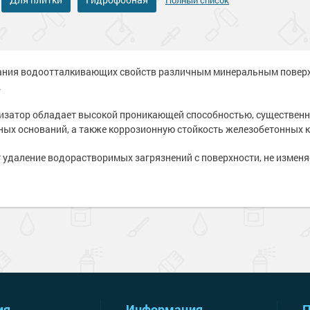
Полный список
е
рукции
я металла
краски
 краски для
ов
 оборудование
е товары
е товары
 краски для
ания водоотталкивающих свойств различным минеральным поверх
е ремонтные
.
металла
 краски для
затор обладает высокой проникающей способностью, существенн
е стены
ых оснований, а также коррозионную стойкость железобетонных 
е товары
е товары
 удаление водорастворимых загрязнений с поверхности, не измен
ия
Информация
П