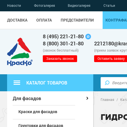
Новости
Фотогалерея
Видеогалерея
Статьи
ДОСТАВКА
ОПЛАТА
ПРЕДСТАВИТЕЛИ
КОНТРАФА
8 (495) 221-21-80
8 (800) 301-21-80
2212180@kras
(звонок бесплатный)
(прием заявок кру
Заказать звонок
Оставить заявку
КАТАЛОГ ТОВАРОВ
Полиуретанов
Полимерные наливные полы
Для фасадов
Главная
/
Кат
Краски для фасадов
Эпоксидные п
Полиуретанов
Для бетонных полов
ГИДР
Грунтовки для фасадов
Водно-эпокси
Эпоксидные п
Грунт-эмали п
Для металла