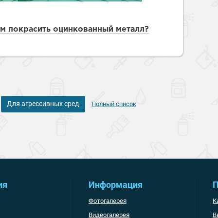
м покрасить оцинкованный металл?
Для агрессивных сред
Полный список
ия
Информация
П
Фотогалерея
К
Видеогалерея
В