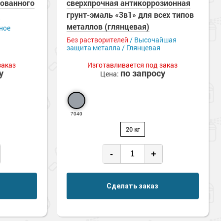
кованного
сверхпрочная антикоррозионная
)
грунт-эмаль «3в1» для всех типов
металлов (глянцевая)
ное
Без растворителей
/ Высочайшая
защита металла / Глянцевая
заказ
Изготавливается под заказ
у
по запросу
Цена:
7040
20 кг
-
+
Сделать заказ