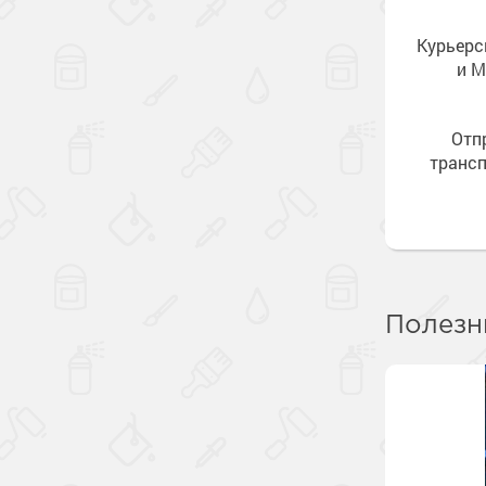
Курьерс
и М
Отп
транс
Полезн