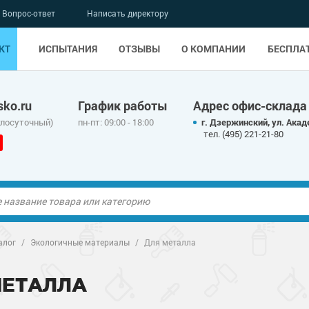
Вопрос-ответ
Написать директору
КТ
ИСПЫТАНИЯ
ОТЗЫВЫ
О КОМПАНИИ
БЕСПЛА
ko.ru
График работы
Адрес офис-склада
глосуточный)
пн-пт: 09:00 - 18:00
г. Дзержинский, ул. Акад
тел. (495) 221-21-80
ые полы
алог
/
Экологичные материалы
/
Для металла
олы
ые полы
МЕТАЛЛА
дные наливные
олы
о металлу