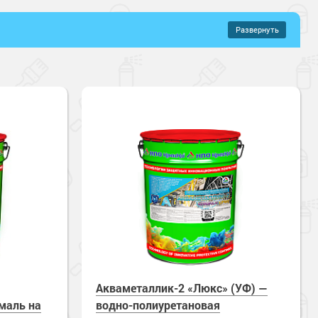
Развернуть
–
677 руб.
иуретановые составы
регающие краски
онентные
ованного металла
Для цветного металла
й
Полуглянцевый
щений
орителей
Быстросохнущие
ные
Энергосберегающие
Акваметаллик-2 «Люкс» (УФ) —
маль на
водно-полиуретановая