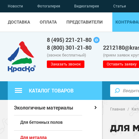
Новости
Фотогалерея
Видеогалерея
Статьи
ДОСТАВКА
ОПЛАТА
ПРЕДСТАВИТЕЛИ
КОНТРАФА
8 (495) 221-21-80
8 (800) 301-21-80
2212180@kras
(звонок бесплатный)
(прием заявок кру
Заказать звонок
Оставить заявку
КАТАЛОГ ТОВАРОВ
Полиуретанов
Полимерные наливные полы
Экологичные материалы
Главная
/
Кат
Для бетонных полов
Эпоксидные п
Полиуретанов
Для бетонных полов
ДЛЯ 
Для металла
Водно-эпокси
Эпоксидные п
Грунт-эмали п
Для металла