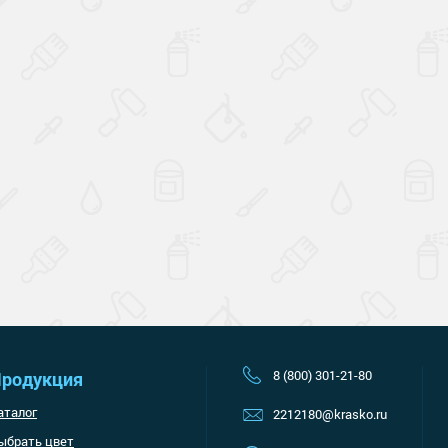
Наверх
8 (800) 301-21-80
родукция
аталог
2212180@krasko.ru
ыбрать цвет