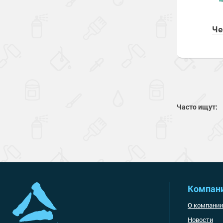
Че
Часто ищут:
Компан
О компании
Новости