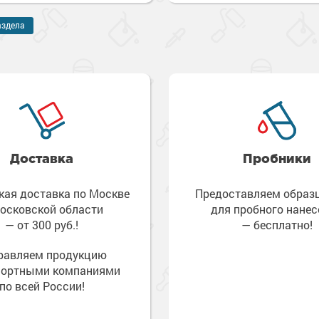
и разбавители
ов
е товары
 грунт-эмали
аздела
я металла
е товары
краски
 краски для
ов
е товары
е товары
 краски для
 краски для
Доставка
Пробники
е товары
кая доставка по Москве
Предоставляем обра
осковской области
для пробного нанес
— от 300 руб.!
— бесплатно!
равляем продукцию
портными компаниями
по всей России!