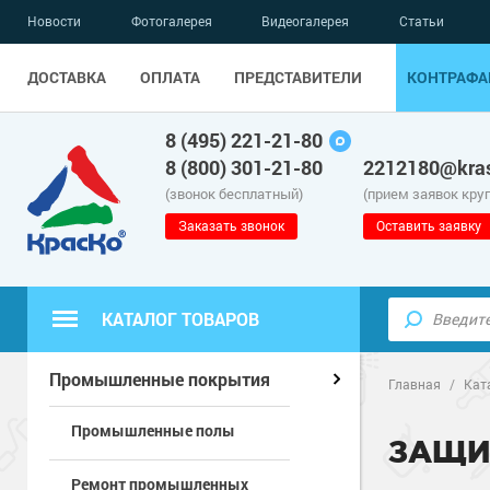
Новости
Фотогалерея
Видеогалерея
Статьи
ДОСТАВКА
ОПЛАТА
ПРЕДСТАВИТЕЛИ
КОНТРАФА
8 (495) 221-21-80
8 (800) 301-21-80
2212180@kras
(звонок бесплатный)
(прием заявок кру
Заказать звонок
Оставить заявку
КАТАЛОГ ТОВАРОВ
Полиуретанов
Полимерные наливные полы
Промышленные покрытия
Главная
/
Кат
Промышленные полы
Эпоксидные п
Полиуретанов
Для бетонных полов
ЗАЩИ
Ремонт промышленных
Водно-эпокси
Эпоксидные п
Грунт-эмали п
Для металла