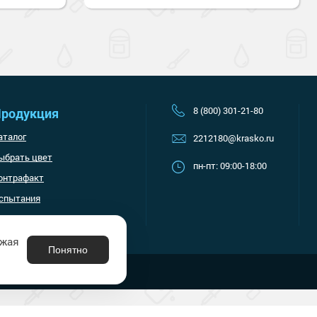
8 (800) 301-21-80
родукция
аталог
2212180@krasko.ru
ыбрать цвет
пн-пт: 09:00-18:00
онтрафакт
спытания
лжая
Понятно