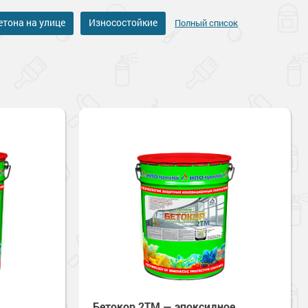
етона на улице
Износостойкие
Полный список
Бетокор 2TM — эпоксидное