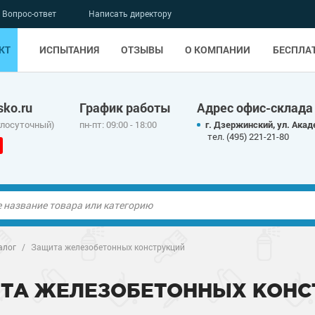
Вопрос-ответ
Написать директору
КТ
ИСПЫТАНИЯ
ОТЗЫВЫ
О КОМПАНИИ
БЕСПЛА
ko.ru
График работы
Адрес офис-склада
глосуточный)
пн-пт: 09:00 - 18:00
г. Дзержинский, ул. Акад
тел. (495) 221-21-80
ые полы
алог
/
Защита железобетонных конструкций
олы
ые полы
ТА ЖЕЛЕЗОБЕТОННЫХ КОНС
дные наливные
олы
о металлу