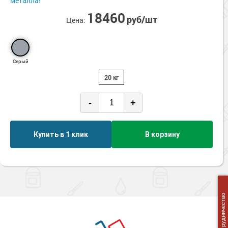
металла!
Сопутствующие товары
Морозостойкие краски для металла
18460
руб/шт
Цена:
Морозостойкие краски для фасада
Сопутствующие товары
Серый
20 кг
-
+
Купить в 1 клик
В корзину
Сотрудничество