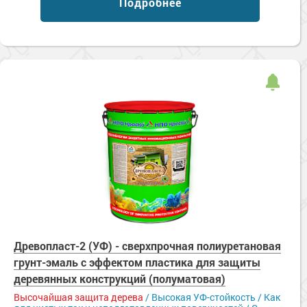
Подробнее
Сопутствующие товары
Морозостойкие краски для металла
Морозостойкие краски для фасада
Сопутствующие товары
Древопласт-2 (УФ) - сверхпрочная полиуретановая
грунт-эмаль с эффектом пластика для защиты
деревянных конструкций (полуматовая)
Высочайшая защита дерева
/ Высокая УФ-стойкость / Как