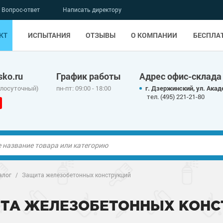
Вопрос-ответ
Написать директору
КТ
ИСПЫТАНИЯ
ОТЗЫВЫ
О КОМПАНИИ
БЕСПЛА
ko.ru
График работы
Адрес офис-склада
глосуточный)
пн-пт: 09:00 - 18:00
г. Дзержинский, ул. Акад
тел. (495) 221-21-80
ые полы
ые полы
алог
/
Защита железобетонных конструкций
олы
ые полы
олы
ые полы
ТА ЖЕЛЕЗОБЕТОННЫХ КОНС
дные наливные
олы
о металлу
дные наливные
олы
о металлу