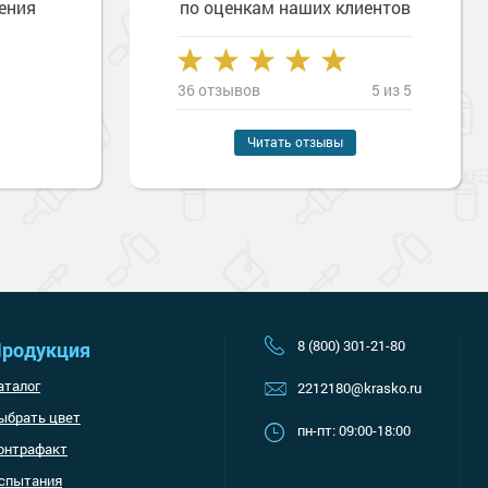
ения
по оценкам наших клиентов
36 отзывов
5 из 5
Наверх
Читать отзывы
8 (800) 301-21-80
родукция
аталог
2212180@krasko.ru
ыбрать цвет
пн-пт: 09:00-18:00
онтрафакт
спытания