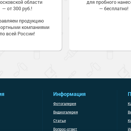
осковской области
для пробного нанес
— от 300 руб.!
— бесплатно!
равляем продукцию
портными компаниями
по всей России!
ия
Информация
П
Фотогалерея
К
Видеогалерея
В
Статьи
К
Вопрос-ответ
И