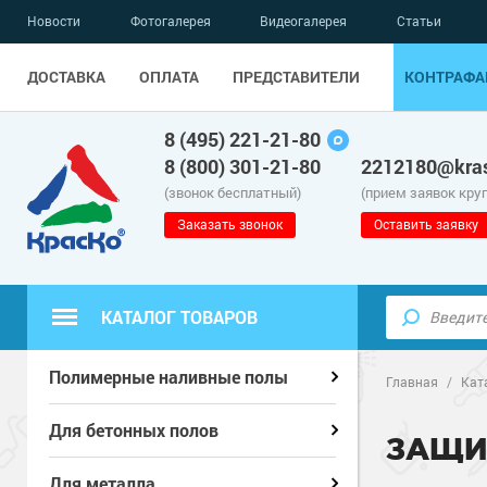
Новости
Фотогалерея
Видеогалерея
Статьи
ДОСТАВКА
ОПЛАТА
ПРЕДСТАВИТЕЛИ
КОНТРАФА
8 (495) 221-21-80
8 (800) 301-21-80
2212180@kras
(звонок бесплатный)
(прием заявок кру
Заказать звонок
Оставить заявку
КАТАЛОГ ТОВАРОВ
Полиуретанов
Полиуретанов
Полимерные наливные полы
Полимерные наливные полы
Главная
/
Кат
Эпоксидные п
Полиуретанов
Эпоксидные п
Полиуретанов
Для бетонных полов
Для бетонных полов
ЗАЩИ
Водно-эпокси
Эпоксидные п
Грунт-эмали п
Водно-эпокси
Эпоксидные п
Грунт-эмали п
Для металла
Для металла