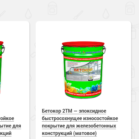
Бетокор 2TM — эпоксидное
тойкое
быстросохнущее износостойкое
ытие для
покрытие для железобетонных
укций
конструкций (матовое)