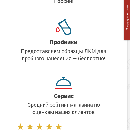
России!
Сопутствующие товары
Морозостойкие краски для металла
Сотрудничество
Морозостойкие краски для фасада
Сопутствующие товары
Пробники
Предоставляем образцы ЛКМ
для
пробного нанесения
— бесплатно!
Сервис
Средний рейтинг магазина
по
оценкам наших клиентов