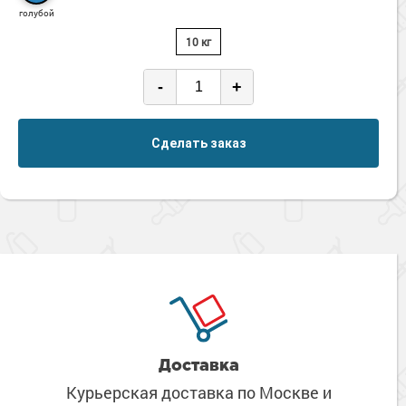
Сопутствующие товары
Морозостойкие краски для металла
голубой
Морозостойкие краски для фасада
10 кг
Сопутствующие товары
-
+
Сделать заказ
Доставка
Курьерская доставка по Москве
и