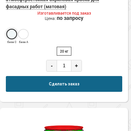
Сопутствующие товары
Морозостойкие краски для металла
фасадных работ (матовая)
Изготавливается под заказ
Морозостойкие краски для фасада
по запросу
Цена:
Сопутствующие товары
база С
база А
20 кг
-
+
Сделать заказ