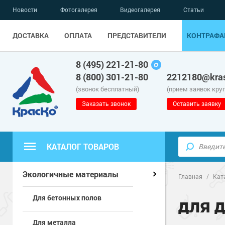
Новости
Фотогалерея
Видеогалерея
Статьи
ДОСТАВКА
ОПЛАТА
ПРЕДСТАВИТЕЛИ
КОНТРАФА
8 (495) 221-21-80
8 (800) 301-21-80
2212180@kras
(звонок бесплатный)
(прием заявок кру
Заказать звонок
Оставить заявку
КАТАЛОГ ТОВАРОВ
Полиуретанов
Полимерные наливные полы
Экологичные материалы
Главная
/
Кат
Для бетонных полов
Эпоксидные п
Полиуретанов
Для бетонных полов
ДЛЯ 
Для металла
Водно-эпокси
Эпоксидные п
Грунт-эмали п
Для металла