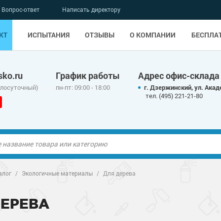
Вопрос-ответ
Написать директору
КТ
ИСПЫТАНИЯ
ОТЗЫВЫ
О КОМПАНИИ
БЕСПЛА
ko.ru
График работы
Адрес офис-склада
глосуточный)
пн-пт: 09:00 - 18:00
г. Дзержинский, ул. Акад
тел. (495) 221-21-80
ые полы
алог
/
Экологичные материалы
/
Для дерева
олы
ые полы
ДЕРЕВА
дные наливные
олы
о металлу