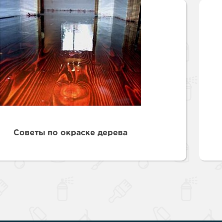
 краски для
е стены
е товары
е товары
Советы по окраске дерева