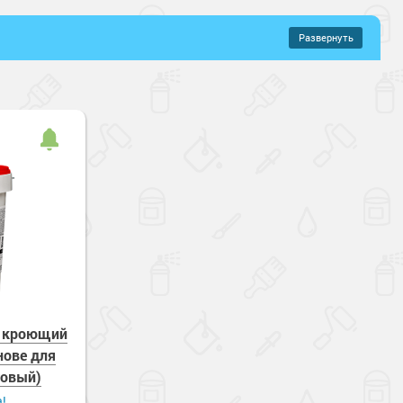
Развернуть
–
603 руб.
й антисептик
вый
- кроющий
нове для
товый)
а!