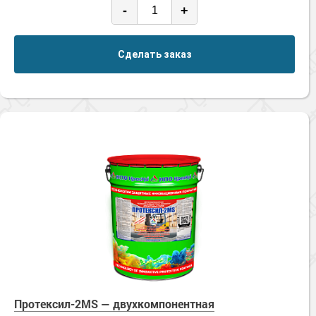
-
+
Сделать заказ
Протексил-2MS — двухкомпонентная