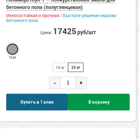
Сопутствующие товары
Морозостойкие краски для металла
Нескользящие
бетонного пола (полуглянцевая)
Паропроницаемые
Морозостойкие краски для фасада
Износостойкая и прочная
/ Быстрое решение окраски
бетонного пола
Стойкие к истиранию
Сопутствующие товары
Ударопрочные
17425
руб/шт
Цена:
УФ-стойкие
Химстойкие
Экологичные
Эластичные
7040
10 кг
25 кг
-
+
Купить в 1 клик
В корзину