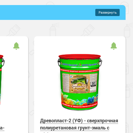
Развернуть
–
927 руб.
ановые составы
онентные
то-матовый
Полуглянцевый
щений
хнущие
Водостойкие
несение
Стойкие к повреждениям и царапинам
Древопласт-2 (УФ) - сверхпрочная
а-
полиуретановая грунт-эмаль с