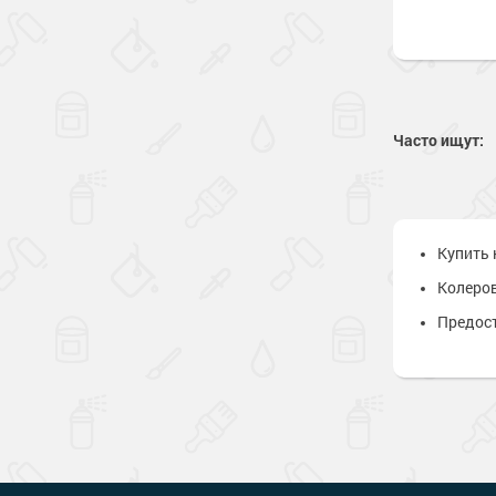
Сопутствующи
Сопутствующи
Часто ищут:
Купить 
Колеров
Предост