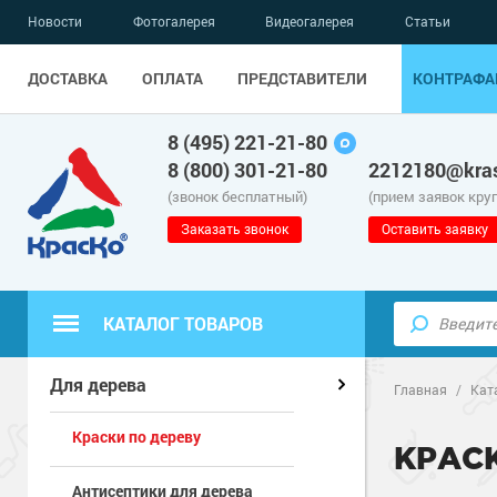
Новости
Фотогалерея
Видеогалерея
Статьи
ДОСТАВКА
ОПЛАТА
ПРЕДСТАВИТЕЛИ
КОНТРАФА
8 (495) 221-21-80
8 (800) 301-21-80
2212180@kras
(звонок бесплатный)
(прием заявок кру
Заказать звонок
Оставить заявку
КАТАЛОГ ТОВАРОВ
Полиуретанов
Полимерные наливные полы
Для дерева
Главная
/
Кат
Краски по дереву
Эпоксидные п
Полиуретанов
Для бетонных полов
КРАС
Антисептики для дерева
Водно-эпокси
Эпоксидные п
Грунт-эмали п
Для металла