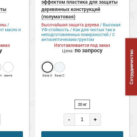
эффектом пластика для защиты
иты
деревянных конструкций
(полуматовая)
ины
/
Высочайшая защита дерева
/ Высокая
ит масло и
УФ-стойкость / Как для чистых так и
неподготовленных поверхностей / С
антисептическим грунтом
заказ
Изготавливается под заказ
у
по запросу
Цена:
Сотрудничество
ет
венге
база А
база С
20 кг
-
+