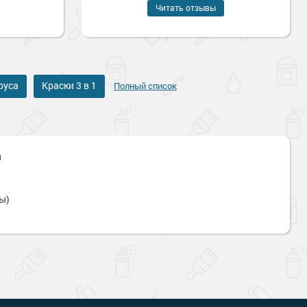
Читать отзывы
руса
Краски 3 в 1
Полный список
я
Наверх
ы)