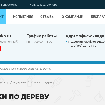
Вопрос-ответ
Написать директору
КТ
ИСПЫТАНИЯ
ОТЗЫВЫ
О КОМПАНИИ
БЕСПЛА
ko.ru
График работы
Адрес офис-склада
глосуточный)
пн-пт: 09:00 - 18:00
г. Дзержинский, ул. Акад
тел. (495) 221-21-80
ые полы
алог
/
Для дерева
/
Краски по дереву
олы
ые полы
КИ ПО ДЕРЕВУ
дные наливные
олы
о металлу