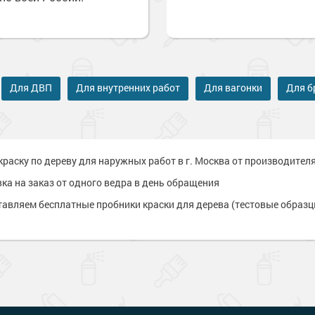
е товары
е товары
Для ДВП
Для внутренних работ
Для вагонки
Для б
краску по дереву для наружных работ в г. Москва от производител
ка на заказ от одного ведра в день обращения
авляем бесплатные пробники краски для дерева (тестовые образц