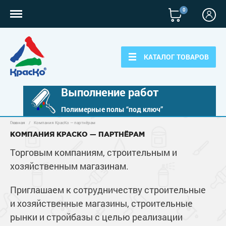
0
КАТАЛОГ ТОВАРОВ
Выполнение работ
Полимерные полы “под ключ”
Главная
/
Компания КрасКо — партнёрам
Полимерные наливные полы
КОМПАНИЯ КРАСКО — ПАРТНЁРАМ
Полиуретановые полы
Торговым компаниям, строительным и
Для бетонных полов
хозяйственным магазинам.
Эпоксидные полы
Полиуретановые полы
Для металла
Водно-эпоксидные наливные полы
Приглашаем к сотрудничеству строительные
Эпоксидные полы
Эпоксидный ровнитель бетона
Грунт-эмали по металлу
и хозяйственные магазины, строительные
Для фасадов
Краски для бетона
Грунтовки
Защита в один слой
рынки и стройбазы с целью реализации
Пропитки для бетона
Краски для фасадов