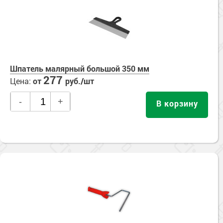
Сопутствующие товары
Морозостойкие краски для металла
Морозостойкие краски для фасада
Сопутствующие товары
Шпатель малярный большой 350 мм
277
Цена:
от
руб./шт
-
+
В корзину