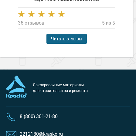
36 отзывов
5 из 5
Читать отзывы
Лакокрасочные материалы
для строительства и ремонта
8 (800) 301-21-80
2212180@krasko.ru