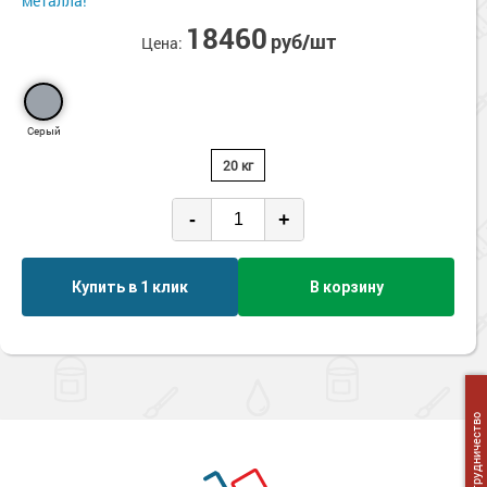
металла!
Сопутствующие товары
Морозостойкие краски для металла
18460
руб/шт
Цена:
Морозостойкие краски для фасада
Сопутствующие товары
Серый
20 кг
-
+
Купить в 1 клик
В корзину
Сотрудничество