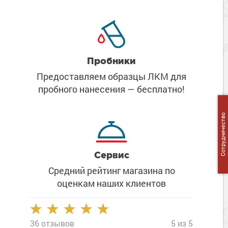
Сопутствующие товары
Морозостойкие краски для металла
Морозостойкие краски для фасада
Сопутствующие товары
Пробники
Предоставляем образцы ЛКМ
для
пробного нанесения
— бесплатно!
Сотрудничество
Сервис
Средний рейтинг магазина
по
оценкам наших клиентов
36 отзывов
5 из 5