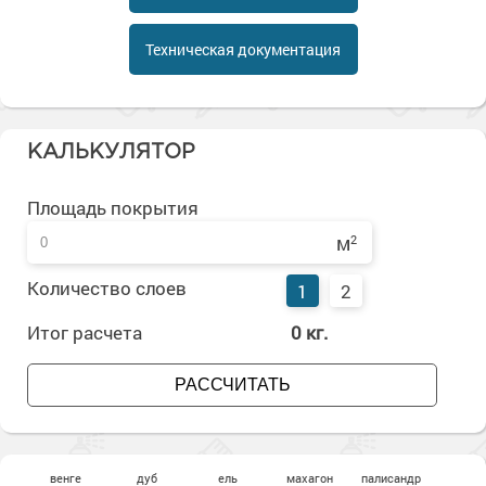
Сопутствующие товары
Морозостойкие краски для металла
Морозостойкие краски для фасада
Техническая документация
Сопутствующие товары
КАЛЬКУЛЯТОР
Площадь покрытия
м
2
Количество слоев
1
2
Итог расчета
0
кг.
РАССЧИТАТЬ
венге
дуб
ель
махагон
палисандр