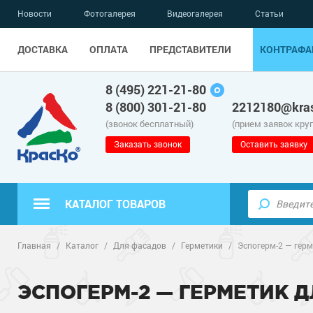
Новости
Фотогалерея
Видеогалерея
Статьи
ДОСТАВКА
ОПЛАТА
ПРЕДСТАВИТЕЛИ
КОНТРАФА
8 (495) 221-21-80
8 (800) 301-21-80
2212180@kras
(звонок бесплатный)
(прием заявок кру
Заказать звонок
Оставить заявку
КАТАЛОГ ТОВАРОВ
Полиуретанов
Полимерные наливные полы
Главная
/
Каталог
/
Для фасадов
/
Герметики
/
Эспогерм-2 — гер
Эпоксидные п
Полиуретанов
Для бетонных полов
ЭСПОГЕРМ-2 — ГЕРМЕТИК
Водно-эпокси
Эпоксидные п
Грунт-эмали п
Для металла