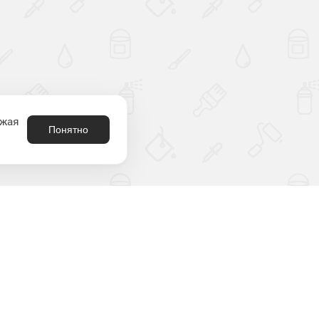
лжая
Понятно
8 (800) 301-21-80
родукция
аталог
2212180@krasko.ru
ыбрать цвет
пн-пт: 09:00-18:00
онтрафакт
спытания