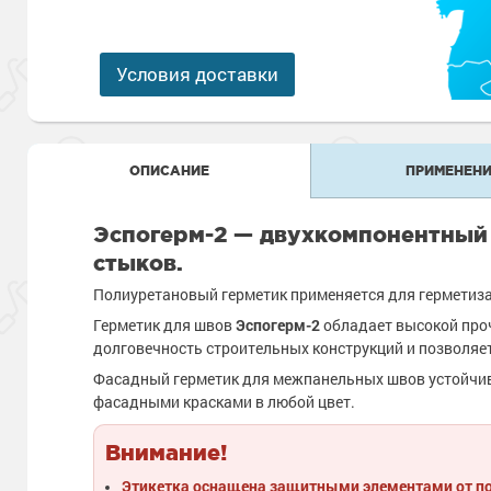
Антикоррозионная защита
Промышленны
металлоконст
Сопутствующи
Алюминиевые 
Морозостойкие
Морозостойкие краски
бетонных пол
Условия доставки
Промышленное
Сопутствующи
Морозостойкие
Промышленны
металла
покрытия для 
ОПИСАНИЕ
ПРИМЕНЕНИ
Морозостойкие
Промышленны
фасада
Эспогерм-2 — двухкомпонентный
Сопутствующи
Сопутствующи
стыков.
Полиуретановый герметик применяется для герметизац
Герметик для швов
Эспогерм-2
обладает высокой проч
долговечность строительных конструкций и позволяе
Фасадный герметик для межпанельных швов устойчив
фасадными красками в любой цвет.
Внимание!
Этикетка оснащена защитными элементами от п