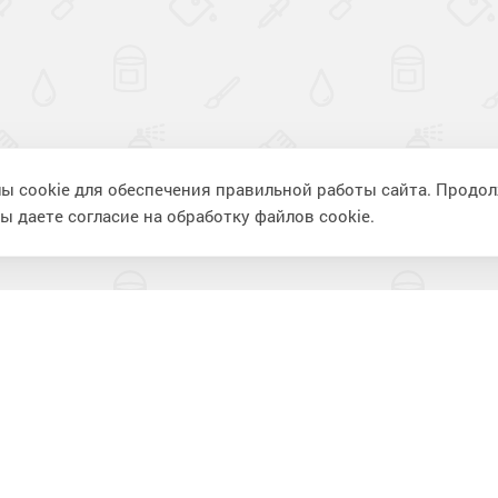
ы cookie для обеспечения правильной работы сайта. Продо
ы даете согласие на обработку файлов cookie.
ия
Информация
П
Фотогалерея
К
Видеогалерея
В
Статьи
К
Вопрос-ответ
И