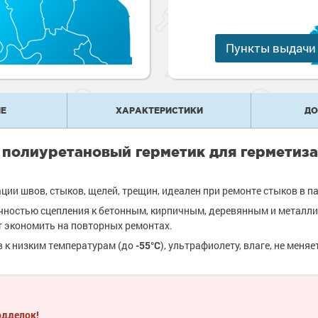
е
рукции
е товары
краски
 краски для
ов
Пункты выдачи
 оборудование
е товары
 краски для
е ремонтные
металла
Е
ХАРАКТЕРИСТИКИ
ДО
 краски для
е стены
 полиуретановый герметик для герметиз
е товары
е товары
ии швов, стыков, щелей, трещин, идеален при ремонте стыков в п
ностью сцепления к бетонным, кирпичным, деревянным и металли
т экономить на повторных ремонтах.
 к низким температурам (до
-55°С
), ультрафиолету, влаге, не меня
одделок!