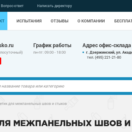
Вопрос-ответ
Написать директору
КТ
ИСПЫТАНИЯ
ОТЗЫВЫ
О КОМПАНИИ
БЕСПЛА
ko.ru
График работы
Адрес офис-склада
глосуточный)
пн-пт: 09:00 - 18:00
г. Дзержинский, ул. Акад
тел. (495) 221-21-80
ые полы
метик для межпанельных швов и стыков
олы
ые полы
 ДЛЯ МЕЖПАНЕЛЬНЫХ ШВОВ И
дные наливные
олы
о металлу