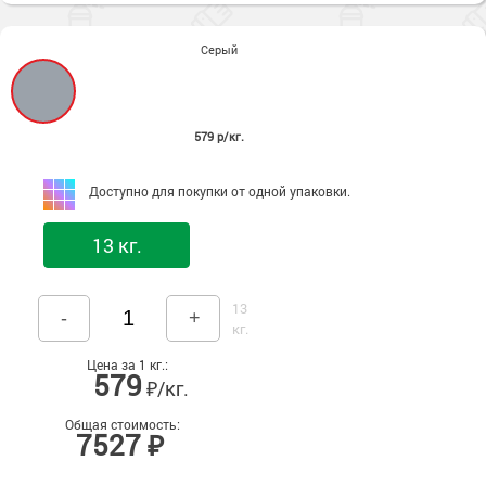
Сопутствующие товары
Морозостойкие краски для металла
Морозостойкие краски для фасада
Серый
Сопутствующие товары
579 р/кг.
Доступно для покупки от одной упаковки.
13 кг.
13
-
+
кг.
Цена за 1 кг.:
579
₽/кг.
Общая стоимость:
7527 ₽