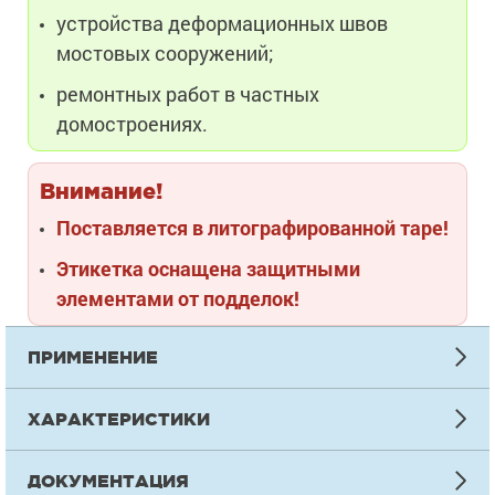
устройства деформационных швов
мостовых сооружений;
ремонтных работ в частных
домостроениях.
Внимание!
Поставляется в литографированной таре!
Этикетка оснащена защитными
элементами от подделок!
ПРИМЕНЕНИЕ
ИНСТРУКЦИЯ ПО НАНЕСЕНИЮ
ХАРАКТЕРИСТИКИ
Подготовка
ТЕХНИЧЕСКАЯ ИНФОРМАЦИЯ
Бетонное основание должно соответствовать требованиям С
ДОКУМЕНТАЦИЯ
СНиП 71.13330.2017 «Изоляционные и отделочные работы». 