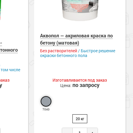
Аквопол — акриловая краска по
-
бетону (матовая)
етонного
Без растворителей
/ Быстрое решение
окраски бетонного пола
з
 том числе
заказ
Изготавливается под заказ
у
по запросу
Цена:
7040
20 кг