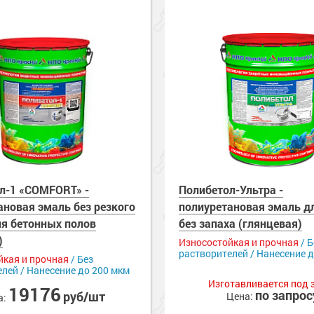
е
енного металла
 фасадов
еву
рукции
внитель бетона
е товары
краски
 краски для
ов
 грунт-краски
ля дерева
рыш
 оборудование
е товары
 краски для
 краски
а древесины
 крыш
н и потолков
е ремонтные
металла
еталла
изоляция
септики
я
ссейна
 краски для
е стены
рунт-эмали
ор
е товары
е товары
 для бассейна
ромышленных
е товары
е товары
краски
я
е товары
л-1 «COMFORT» -
Полибетол-Ультра -
и для
 стен
ановая эмаль без резкого
полиуретановая эмаль д
аски
е товары
обетонных
ля бетонных полов
без запаха (глянцевая)
е товары
)
Износостойкая и прочная
/ Б
растворителей / Нанесение 
елей
е товары
йкая и прочная
/ Без
е товары
астика
лей / Нанесение до 200 мкм
Изготавливается под 
 металла
е товары
19176
по запрос
руб/шт
Цена:
а:
е товары
ски для стен