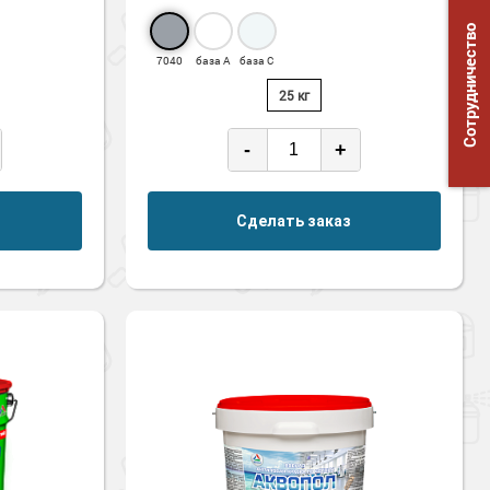
Сотрудничество
7040
база А
база С
25 кг
-
+
Сделать заказ