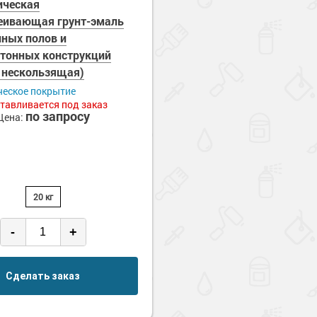
ическая
еивающая грунт-эмаль
нных полов и
тонных конструкций
 нескользящая)
ческое покрытие
тавливается под заказ
по запросу
Цена:
20 кг
-
+
Сделать заказ