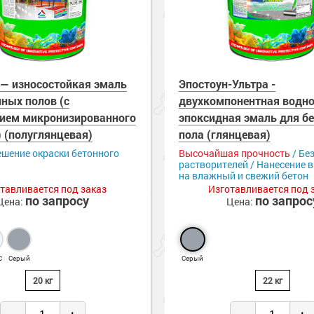
 оборудование
е товары
 краски для
е ремонтные
металла
 краски для
е стены
 — износостойкая эмаль
Эпостоун-Ультра -
нных полов (с
двухкомпонентная водно
е товары
е товары
ием микронизированного
эпоксидная эмаль для б
 (полуглянцевая)
пола (глянцевая)
ешение окраски бетонного
Высочайшая прочность
/ Бе
растворителей / Нанесение в
на влажный и свежий бетон
тавливается под заказ
Изготавливается под 
по запросу
по запрос
Цена:
Цена:
С
Серый
Серый
20 кг
22 кг