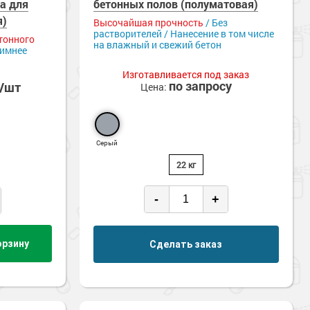
а для
ицаемые
бетонных полов (полуматовая)
Стойкие к истиранию
е
Химстойкие
я)
Высочайшая прочность
/ Без
растворителей / Нанесение в том числе
тонного
на влажный и свежий бетон
Зимнее
Изготавливается под заказ
по запросу
б/шт
Цена:
Серый
22 кг
-
+
орзину
Сделать заказ