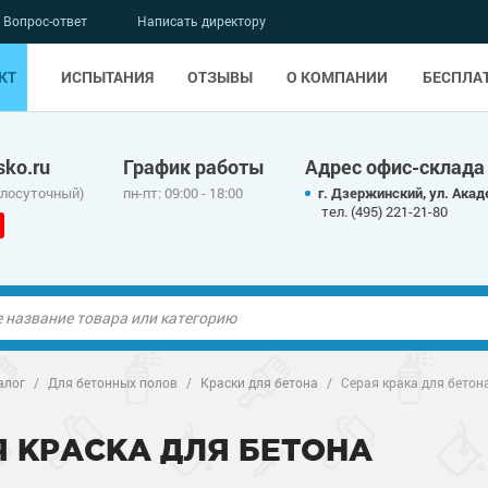
Вопрос-ответ
Написать директору
КТ
ИСПЫТАНИЯ
ОТЗЫВЫ
О КОМПАНИИ
БЕСПЛА
ko.ru
График работы
Адрес офис-склада
глосуточный)
пн-пт: 09:00 - 18:00
г. Дзержинский, ул. Акад
тел. (495) 221-21-80
ые полы
алог
/
Для бетонных полов
/
Краски для бетона
/
Серая крака для бетон
олы
ые полы
Я КРАСКА ДЛЯ БЕТОНА
дные наливные
олы
о металлу