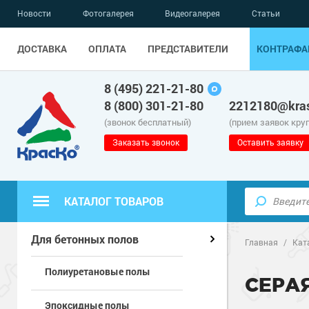
Новости
Фотогалерея
Видеогалерея
Статьи
ДОСТАВКА
ОПЛАТА
ПРЕДСТАВИТЕЛИ
КОНТРАФА
8 (495) 221-21-80
8 (800) 301-21-80
2212180@kras
(звонок бесплатный)
(прием заявок кру
Заказать звонок
Оставить заявку
КАТАЛОГ ТОВАРОВ
Полиуретанов
Полимерные наливные полы
Для бетонных полов
Главная
/
Кат
Полиуретановые полы
Эпоксидные п
Полиуретанов
Для бетонных полов
СЕРА
Эпоксидные полы
Водно-эпокси
Эпоксидные п
Грунт-эмали п
Для металла