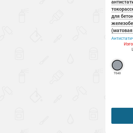
антистат
токорасс
для бето
железобе
(матовая
Антистати
Изго
7040