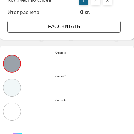
1
2
3
Итог расчета
0
кг.
РАССЧИТАТЬ
Серый
база С
база А