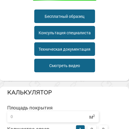
Сопутствующие товары
Морозостойкие краски для металла
Морозостойкие краски для фасада
Бесплатный образец
Сопутствующие товары
Консультация специалиста
Техническая документация
Смотреть видео
КАЛЬКУЛЯТОР
Площадь покрытия
м
2
Количество слоев