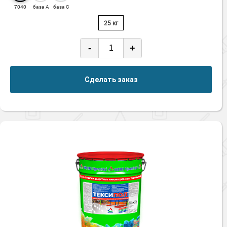
7040
база А
база С
25 кг
-
+
Сделать заказ