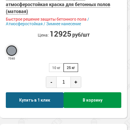
Сопутствующие товары
атмосферостойкая краска для бетонных полов
Морозостойкие краски для металла
Нанесение на влажный бетон
(матовая)
Зимнее нанесение
Морозостойкие краски для фасада
Быстрое решение защиты бетонного пола
/
Нескользящие
Сопутствующие товары
Атмосферостойкая / Зимнее нанесение
Паропроницаемые
12925
Стойкие к истиранию
руб/шт
Цена:
Ударопрочные
УФ-стойкие
Химстойкие
7040
Экологичные
10 кг
25 кг
-
+
Купить в 1 клик
В корзину