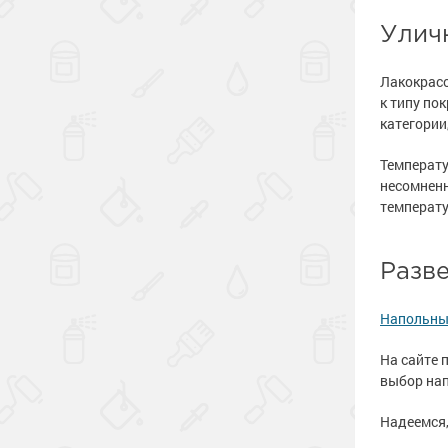
Улич
Лакокрас
к типу по
категории
Температу
несомненн
температу
Разв
Напольны
На сайте 
выбор нап
Надеемся,