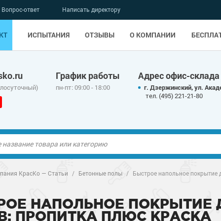
Вопрос-ответ
Написать директору
КТ
ИСПЫТАНИЯ
ОТЗЫВЫ
О КОМПАНИИ
БЕСПЛА
ko.ru
График работы
Адрес офис-склада
глосуточный)
пн-пт: 09:00 - 18:00
г. Дзержинский, ул. Акад
тел. (495) 221-21-80
ые полы
ые полы
пания КрасКо — Статьи
/
Бетонные полы
/
Быстрое напольное покрытие 
олы
ые полы
олы
ые полы
РОЕ НАПОЛЬНОЕ ПОКРЫТИЕ
В: ПРОПИТКА ПЛЮС КРАСКА
дные наливные
олы
о металлу
дные наливные
олы
о металлу