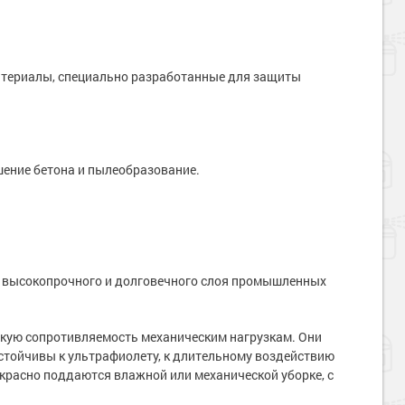
атериалы, специально разработанные для защиты
шение бетона и пылеобразование.
я высокопрочного и долговечного слоя промышленных
окую сопротивляемость механическим нагрузкам. Они
тойчивы к ультрафиолету, к длительному воздействию
красно поддаются влажной или механической уборке, с