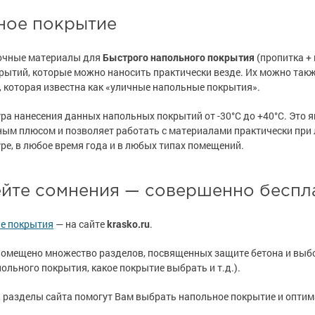
ное покрытие
очные материалы для
Быстрого напольного покрытия
(пропитка + 
крытий, которые можно наносить практически везде. Их можно такж
, которая известна как «уличные напольные покрытия».
ра нанесения данных напольных покрытий от -30°С до +40°С. Это 
ым плюсом и позволяет работать с материалами практически при
ре, в любое время года и в любых типах помещений.
ейте сомнения — совершенно беспл
е покрытия
— на сайте
krasko.ru
.
помещено множество разделов, посвященных защите бетона и выб
ольного покрытия, какое покрытие выбрать и т.д.).
 разделы сайта помогут Вам выбрать напольное покрытие и опти