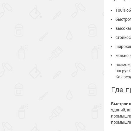
100% об
быстрот
высокая
стойкос
широкий
можно н
возможн
нагрузк
Как рез
Где 
Быстрое 
зданий, а
промышлен
промышлен