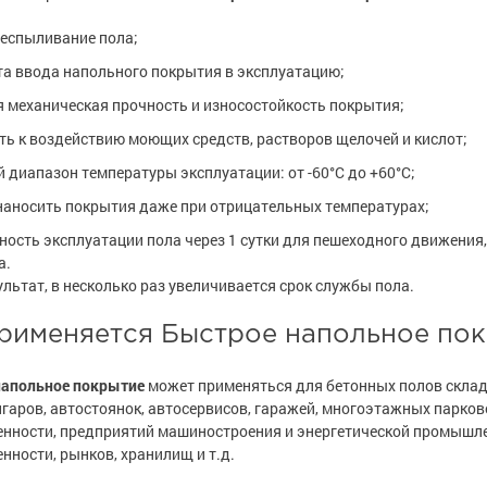
еспыливание пола;
а ввода напольного покрытия в эксплуатацию;
 механическая прочность и износостойкость покрытия;
ть к воздействию моющих средств, растворов щелочей и кислот;
 диапазон температуры эксплуатации: от -60°С до +60°С;
аносить покрытия даже при отрицательных температурах;
ость эксплуатации пола через 1 сутки для пешеходного движения, 
а.
ультат, в несколько раз увеличивается срок службы пола.
применяется Быстрое напольное по
напольное покрытие
может применяться для бетонных полов склад
нгаров, автостоянок, автосервисов, гаражей, многоэтажных парк
ности, предприятий машиностроения и энергетической промышле
ности, рынков, хранилищ и т.д.