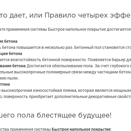
е
е
рукции
рукции
е товары
е товары
краски
 краски для
краски
 краски для
то дает, или Правило четырех эффе
ов
ов
 оборудование
 оборудование
е товары
е товары
ате применения системы Быстрое напольное покрытие достигается
 краски для
 краски для
е ремонтные
е ремонтные
металла
металла
е бетона
 бетона повышается в несколько раз. Бетонный пол становится сто
 краски для
 краски для
ация бетона
е стены
е стены
ется влагостойкость бетонной поверхности. Появляется барьер дл
вание бетона
Достигается обеспыливание пола. За счет глубокого 
е товары
е товары
е товары
е товары
льные высокопрочные полимерные связи между частицами бетона,
нию пыли.
етона
 высокопрочная износостойкая пленка, которая является мощным
о, поверхность приобретает дополнительные декоративные свойст
шего пола блестящее будущее!
ства применения системы
Быстрое напольное покрытие
: