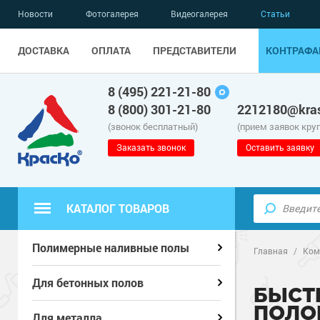
Новости
Фотогалерея
Видеогалерея
Статьи
ДОСТАВКА
ОПЛАТА
ПРЕДСТАВИТЕЛИ
КОНТРАФА
8 (495) 221-21-80
8 (800) 301-21-80
2212180@kras
(звонок бесплатный)
(прием заявок кру
Заказать звонок
Оставить заявку
КАТАЛОГ ТОВАРОВ
Полиуретанов
Полиуретанов
Полимерные наливные полы
Полимерные наливные полы
Главная
/
Ком
Эпоксидные п
Полиуретанов
Эпоксидные п
Полиуретанов
Для бетонных полов
Для бетонных полов
БЫСТ
ПОЛО
Водно-эпокси
Эпоксидные п
Грунт-эмали п
Водно-эпокси
Эпоксидные п
Грунт-эмали п
Для металла
Для металла