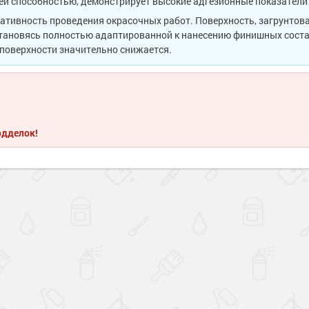
 способностью, демонстрирует высокие адгезионные показатели 
тивность проведения окрасочных работ. Поверхность, загрунтова
тановясь полностью адаптированной к нанесению финишных сост
 поверхности значительно снижается.
одделок!