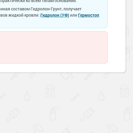
практически ко всем типам оснований.
нная составом Гидролон-Грунт, получает
авов жидкой кровли:
Гидролон (УФ)
или
Гермостоп