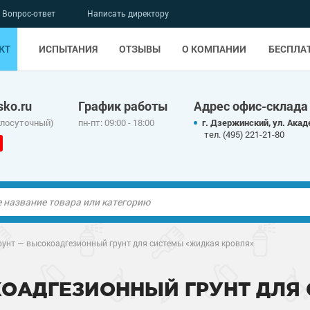
Вопрос-ответ
Написать директору
КТ
ИСПЫТАНИЯ
ОТЗЫВЫ
О КОМПАНИИ
БЕСПЛА
ko.ru
График работы
Адрес офис-склада
глосуточный)
пн-пт: 09:00 - 18:00
г. Дзержинский, ул. Акад
тел. (495) 221-21-80
ые полы
рунт — высокоадгезионный грунт для системы «жидкая кровля»
олы
ые полы
КОАДГЕЗИОННЫЙ ГРУНТ ДЛЯ
дные наливные
олы
о металлу