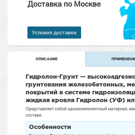
Антикоррозионная защита
Доставка по Москве
Промышленны
металлоконст
Сопутствующи
Алюминиевые 
Морозостойкие
Морозостойкие краски
бетонных пол
Промышленное
Сопутствующи
Условия доставки
Морозостойкие
Промышленны
металла
покрытия для 
Морозостойкие
Промышленны
фасада
ОПИСАНИЕ
ПРИМЕНЕНИ
Сопутствующи
Сопутствующи
Гидролон-Грунт — высокоадгезио
грунтования железобетонных, м
покрытий в системе гидроизоляц
жидкая кровля Гидролон (УФ) ил
Представляет собой однокомпонентный материал, и
составе.
Особенности