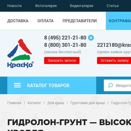
Новости
Фотогалерея
Видеогалерея
Статьи
ДОСТАВКА
ОПЛАТА
ПРЕДСТАВИТЕЛИ
КОНТРАФА
8 (495) 221-21-80
8 (800) 301-21-80
2212180@kras
(звонок бесплатный)
(прием заявок кру
Заказать звонок
Оставить заявку
КАТАЛОГ ТОВАРОВ
Полиуретанов
Полимерные наливные полы
Главная
/
Каталог
/
Для крыш
/
Грунтовки для крыш
/
Гидролон-Г
Эпоксидные п
Полиуретанов
Для бетонных полов
ГИДРОЛОН-ГРУНТ — ВЫСО
Водно-эпокси
Эпоксидные п
Грунт-эмали п
Для металла