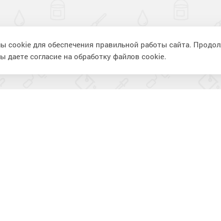
ы cookie для обеспечения правильной работы сайта. Продо
ы даете согласие на обработку файлов cookie.
ия
Информация
П
Фотогалерея
К
Видеогалерея
В
Статьи
К
Вопрос-ответ
И
Доставка и оплата