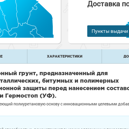
Доставка п
е
рукции
е товары
краски
 краски для
ов
 оборудование
е товары
Пункты выдачи
 краски для
е ремонтные
металла
 краски для
е стены
Е
ХАРАКТЕРИСТИКИ
ДО
е товары
е товары
нный грунт, предназначенный для
еталлических, битумных и полимерных
ионной защиты перед нанесением состав
и Гермостоп (УФ).
меющий полиуретановую основу с инновационными целевыми доба