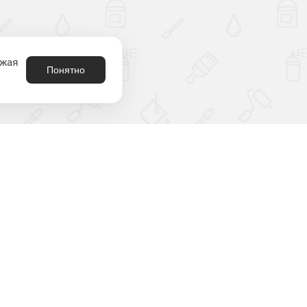
лжая
Понятно
8 (800) 301-21-80
родукция
аталог
2212180@krasko.ru
ыбрать цвет
пн-пт: 09:00-18:00
онтрафакт
спытания