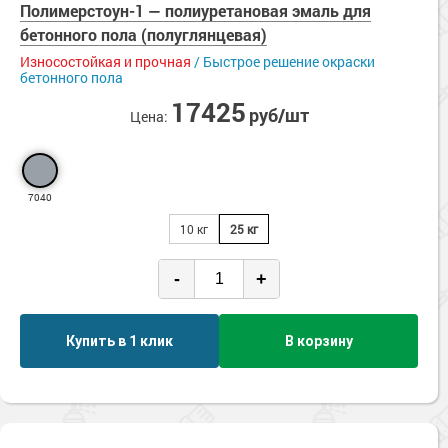
Полимерстоун-1 — полиуретановая эмаль для
Сопутствующие товары
Химстойкие
Морозостойкие краски для металла
Экологичные
бетонного пола (полуглянцевая)
Морозостойкие краски для фасада
Износостойкая и прочная
/ Быстрое решение окраски
бетонного пола
Сопутствующие товары
17425
руб/шт
Цена:
7040
10 кг
25 кг
-
+
Купить в 1 клик
В корзину