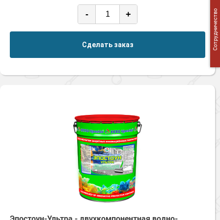
Сотрудничество
-
+
Сделать заказ
Эпостоун-Ультра - двухкомпонентная водно-