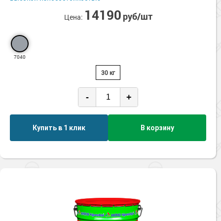
Сопутствующие товары
Морозостойкие краски для металла
14190
руб/шт
Цена:
Морозостойкие краски для фасада
Сопутствующие товары
7040
30 кг
-
+
Купить в 1 клик
В корзину