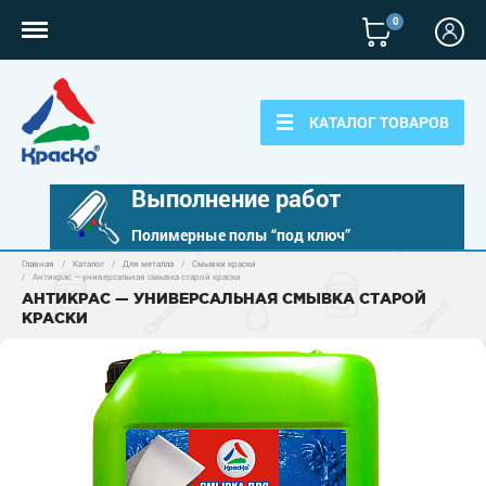
0
КАТАЛОГ ТОВАРОВ
Выполнение работ
Полимерные полы “под ключ”
Главная
/
Каталог
/
Для металла
/
Смывки краски
Полимерные наливные полы
/
Антикрас — универсальная смывка старой краски
АНТИКРАС — УНИВЕРСАЛЬНАЯ СМЫВКА СТАРОЙ
КРАСКИ
Полиуретановые полы
Для бетонных полов
Эпоксидные полы
Полиуретановые полы
Для металла
Водно-эпоксидные наливные полы
Эпоксидные полы
Эпоксидный ровнитель бетона
Грунт-эмали по металлу
Для фасадов
Краски для бетона
Грунтовки
Защита в один слой
Пропитки для бетона
Краски для фасадов