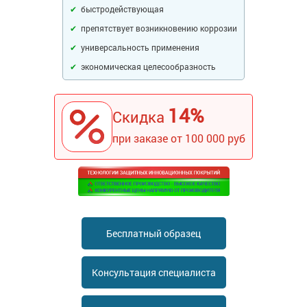
Ингибиторы коррозии
быстродействующая
Сопутствующие товары
Пищевая промышленность
Растворители и разбавители для металла
препятствует возникновению коррозии
Жидкая теплоизоляция
Нефтегазовая промышленность
универсальность применения
Шпатлевки для металла
Для металла
Экологичные материалы
экономическая целесообразность
Сопутствующие товары
Сопутствующие товары
Для фасада
Для бетонных полов
Антистатические покрытия
Сопутствующие товары
14%
Скидка
Для металла
Для бетона
Промышленные покрытия
Для фасада
при заказе от 100 000 руб
Сопутствующие товары
Для дерева
Промышленные полы
Холодное цинкование
Для интерьеров
Ремонт промышленных полов
Грунтовки для холодного цинкования
Молотковые эмали
Сопутствующие товары
Защита железобетонных конструкций
Сопутствующие товары
Промышленные металлоконструкции
Для металла
Антикоррозионная защита
Бесплатный образец
Промышленное оборудование
Сопутствующие товары
Толстослойные грунт-эмали
Морозостойкие краски
Промышленные ремонтные покрытия для металла
Консультация специалиста
Алюминиевые краски
Промышленные стены
Морозостойкие краски для бетонных полов
Сопутствующие товары