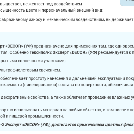
 выцветает, не желтеет под воздействием
асыщенность цвета и первоначальный внешний вид;
к абразивному износу и механическим воздействиям, выдерживает 
ерт «DECOR» (УФ)
предназначено для применения там, где одновре
ытия. Особенно
Тексипол-2 Эксперт «DECOR» (УФ)
рекомендуется к 
крытыми солнечными участками;
 ультрафиолетовым свечением.
обеспечивает простоту нанесения и дальнейшей эксплуатации пок
текаемости (нивелированию) состава по поверхности, обеспечива
екоративные свойства, а также облегчает проведение влажных 
ортно использовать материал на любых объектах, в том числе с
ской и пищевой промышленности.
-2 Эксперт «DECOR» (УФ), достигается применением цветных флок