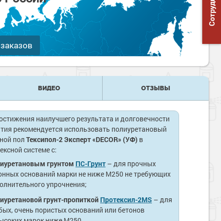
 заказов
ВИДЕО
ОТЗЫВЫ
остижения наилучшего результата и долговечности
тия рекомендуется использовать полиуретановый
ной пол
Тексипол-2 Эксперт «DECOR» (УФ)
в
ексной системе с:
иуретановым грунтом
ПС-Грунт
– для прочных
онных оснований марки не ниже М250 не требующих
олнительного упрочнения;
иуретановой грунт-пропиткой
Протексил-2MS
– для
бых, очень пористых оснований или бетонов
ысоких марок ниже М250.