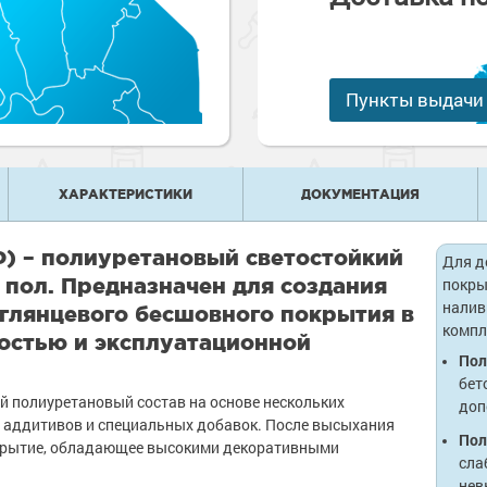
е
рукции
е товары
краски
 краски для
ов
 оборудование
Пункты выдачи
е товары
 краски для
е ремонтные
металла
 краски для
ХАРАКТЕРИСТИКИ
ДОКУМЕНТАЦИЯ
е стены
е товары
е товары
) – полиуретановый светостойкий
Для д
пол. Предназначен для создания
покры
налив
 глянцевого бесшовного покрытия в
компл
остью и эксплуатационной
Пол
бет
 полиуретановый состав на основе нескольких
доп
 аддитивов и специальных добавок. После высыхания
Пол
покрытие, обладающее высокими декоративными
сла
нев