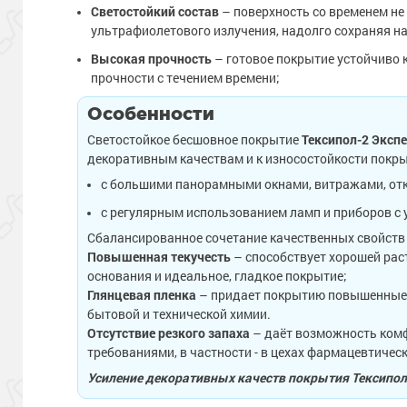
Светостойкий состав
– поверхность со временем не
ультрафиолетового излучения, надолго сохраняя н
Высокая прочность
– готовое покрытие устойчиво 
прочности с течением времени;
Особенности
Светостойкое бесшовное покрытие
Тексипол-2 Эксп
декоративным качествам и к износостойкости покр
с большими панорамными окнами, витражами, от
с регулярным использованием ламп и приборов с
Сбалансированное сочетание качественных свойств 
Повышенная текучесть
– способствует хорошей рас
основания и идеальное, гладкое покрытие;
Глянцевая пленка
– придает покрытию повышенные д
бытовой и технической химии.
Отсутствие резкого запаха
– даёт возможность комф
требованиями, в частности - в цехах фармацевтиче
Усиление декоративных качеств покрытия Тексипол