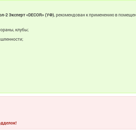
ол-2 Эксперт «DECOR» (УФ)
, рекомендован к применению в помеще
тораны, клубы;
ышленности;
одделок!