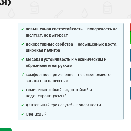
Я)
тона
 слой
садов
внитель бетона
бетона
енного металла
 фасадов
еву
повышенная светостойкость – поверхность не
желтеет, не выгорает
на
 грунт-краски
ля дерева
рыш
декоративные свойства – насыщенные цвета,
широкая палитра
ски
 краски
а древесины
 крыш
н и потолков
высокая устойчивость к механическим и
абразивным нагрузкам
 бетона
еталла
изоляция
септики
я
ссейна
комфортное применение – не имеет резкого
запаха при нанесении
рунт-эмали
ор
е товары
е товары
 для бассейна
ромышленных
химическистойкий, водостойкий и
водонепроницаемый
 пола
краски
я
е товары
и для
длительный срок службы поверхности
 стен
 бетона
аски
е товары
обетонных
глянцевый
е товары
елей
е товары