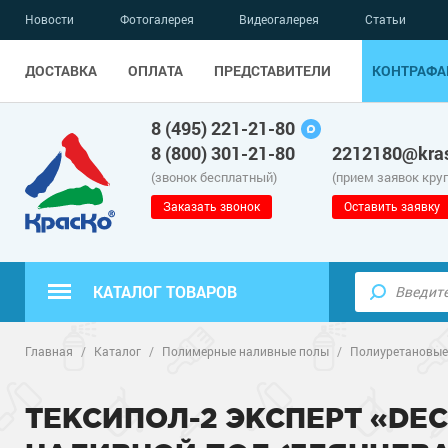
Новости
Фотогалерея
Видеогалерея
Статьи
ДОСТАВКА
ОПЛАТА
ПРЕДСТАВИТЕЛИ
КОНТРАФА
8 (495) 221-21-80
8 (800) 301-21-80
2212180@kras
(звонок бесплатный)
(прием заявок кру
Заказать звонок
Оставить заявку
КАТАЛОГ ТОВАРОВ
Полиуретанов
Полимерные наливные полы
Главная
/
Каталог
/
Полимерные наливные полы
/
Полиуретановые
Эпоксидные п
Полиуретанов
Для бетонных полов
ТЕКСИПОЛ-2 ЭКСПЕРТ «DE
Водно-эпокси
Эпоксидные п
Грунт-эмали п
Для металла