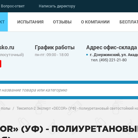
Вопрос-ответ
Написать директору
КТ
ИСПЫТАНИЯ
ОТЗЫВЫ
О КОМПАНИИ
БЕСПЛА
ko.ru
График работы
Адрес офис-склада
глосуточный)
пн-пт: 09:00 - 18:00
г. Дзержинский, ул. Акад
тел. (495) 221-21-80
ые полы
 полы
/
Тексипол-2 Эксперт «DECOR» (УФ) - полиуретановый светостойкий н
олы
ые полы
COR» (УФ) - ПОЛИУРЕТАНОВ
дные наливные
олы
о металлу