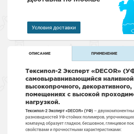
Антикоррозионная защита
Промышленны
металлоконст
Сопутствующи
Алюминиевые 
Морозостойкие
Морозостойкие краски
бетонных пол
Промышленное
Условия доставки
Сопутствующи
Морозостойкие
Промышленны
металла
покрытия для 
Морозостойкие
ОПИСАНИЕ
ПРИМЕНЕНИЕ
Промышленны
фасада
Сопутствующи
Сопутствующи
Тексипол-2 Эксперт «DECOR» (УФ
самовыравнивающийся наливной 
высокопрочного, декоративного,
помещениях с высокой проходим
нагрузкой.
Тексипол-2 Эксперт «DECOR» (УФ)
– двухкомпонентный
разновидностей УФ-стойких полимеров, упрочняющих
компаунд образует гладкое, бесшовное, глянцевое 
свойствами и прочностными характеристиками: