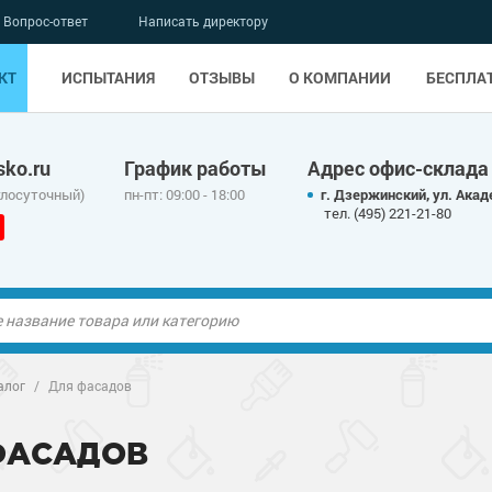
Вопрос-ответ
Написать директору
КТ
ИСПЫТАНИЯ
ОТЗЫВЫ
О КОМПАНИИ
БЕСПЛА
ko.ru
График работы
Адрес офис-склада
глосуточный)
пн-пт: 09:00 - 18:00
г. Дзержинский, ул. Акад
тел. (495) 221-21-80
ые полы
ые полы
алог
/
Для фасадов
олы
ые полы
олы
ые полы
ФАСАДОВ
дные наливные
олы
о металлу
дные наливные
олы
о металлу