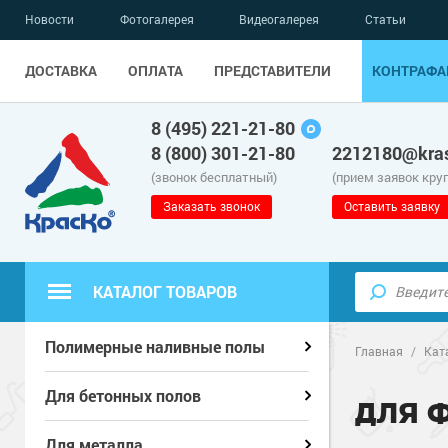
Новости
Фотогалерея
Видеогалерея
Статьи
ДОСТАВКА
ОПЛАТА
ПРЕДСТАВИТЕЛИ
КОНТРАФА
8 (495) 221-21-80
8 (800) 301-21-80
2212180@kras
(звонок бесплатный)
(прием заявок кру
Заказать звонок
Оставить заявку
КАТАЛОГ ТОВАРОВ
Полиуретанов
Полиуретанов
Полимерные наливные полы
Полимерные наливные полы
Главная
/
Кат
Эпоксидные п
Полиуретанов
Эпоксидные п
Полиуретанов
Для бетонных полов
Для бетонных полов
ДЛЯ 
Водно-эпокси
Эпоксидные п
Грунт-эмали п
Водно-эпокси
Эпоксидные п
Грунт-эмали п
Для металла
Для металла