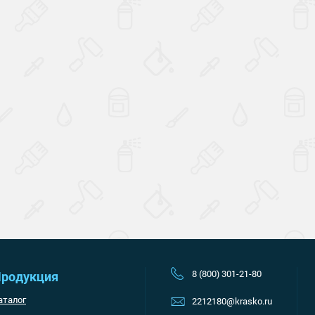
Наверх
8 (800) 301-21-80
родукция
аталог
2212180@krasko.ru