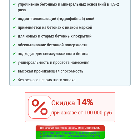
Ингибиторы коррозии
упрочнение бетонных и минеральных оснований в 1,5-2
Сопутствующие товары
раза
Пищевая промышленность
Растворители и разбавители для металла
Жидкая теплоизоляция
водоотталкивающий (гидрофобный) слой
Нефтегазовая промышленность
Шпатлевки для металла
Для металла
применяется на бетонах с низкой маркой
Экологичные материалы
Сопутствующие товары
Сопутствующие товары
для новых и старых бетонных покрытий
Для фасада
Для бетонных полов
Антистатические покрытия
обеспыливание бетонной поверхности
Сопутствующие товары
Для металла
подходит для свежеуложенного бетона
Для бетона
Промышленные покрытия
Для фасада
универсальность и простота нанесения
Сопутствующие товары
высокая проникающая способность
Для дерева
Промышленные полы
Холодное цинкование
без резкого неприятного запаха
Для интерьеров
Ремонт промышленных полов
Грунтовки для холодного цинкования
Молотковые эмали
Сопутствующие товары
Защита железобетонных конструкций
Сопутствующие товары
14%
Скидка
Промышленные металлоконструкции
Для металла
Антикоррозионная защита
при заказе от 100 000 руб
Промышленное оборудование
Сопутствующие товары
Толстослойные грунт-эмали
Морозостойкие краски
Промышленные ремонтные покрытия для металла
Алюминиевые краски
Промышленные стены
Морозостойкие краски для бетонных полов
Сопутствующие товары