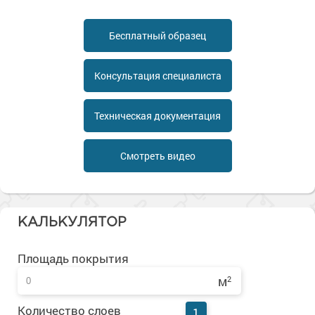
Сопутствующие товары
Морозостойкие краски для металла
Морозостойкие краски для фасада
Бесплатный образец
Сопутствующие товары
Консультация специалиста
Техническая документация
Смотреть видео
КАЛЬКУЛЯТОР
Площадь покрытия
м
2
Количество слоев
1