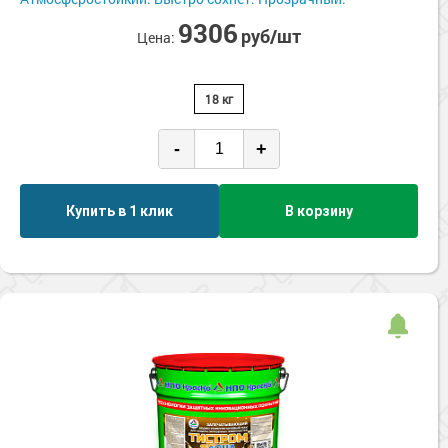
Сопутствующие товары
Морозостойкие краски для металла
9306
руб/шт
Цена:
Морозостойкие краски для фасада
Сопутствующие товары
18 кг
-
+
Купить в 1 клик
В корзину