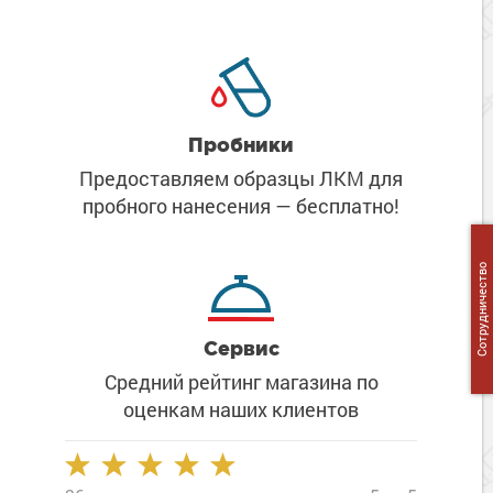
Сопутствующие товары
Морозостойкие краски для металла
Морозостойкие краски для фасада
Сопутствующие товары
Пробники
Предоставляем образцы ЛКМ
для
пробного нанесения
— бесплатно!
Сотрудничество
Сервис
Средний рейтинг магазина
по
оценкам наших клиентов