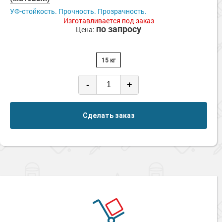
Сопутствующие товары
Морозостойкие краски для металла
УФ-стойкость. Прочность. Прозрачность.
Изготавливается под заказ
Морозостойкие краски для фасада
по запросу
Цена:
Сопутствующие товары
15 кг
-
+
Сделать заказ