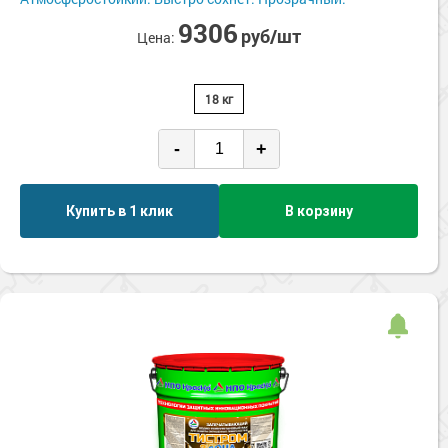
Сопутствующие товары
Морозостойкие краски для металла
9306
руб/шт
Цена:
Морозостойкие краски для фасада
Сопутствующие товары
18 кг
-
+
Купить в 1 клик
В корзину