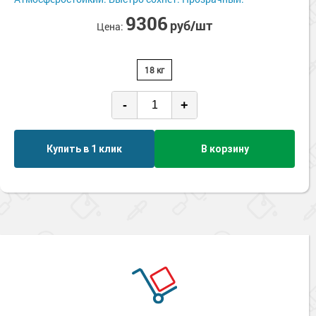
Сопутствующие товары
Морозостойкие краски для металла
9306
руб/шт
Цена:
Морозостойкие краски для фасада
Сопутствующие товары
18 кг
-
+
Купить в 1 клик
В корзину