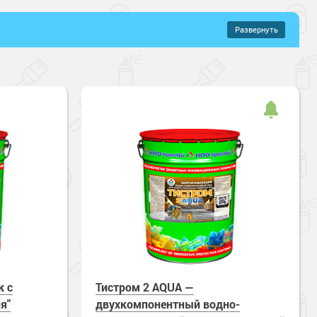
Развернуть
–
839 руб.
иуретановые составы
Полиуретановые составы
онентные
й
Полуглянцевый
щений
хнущие
Влагостойкие
кая прочность
Зимнее нанесение
чные
УФ-стойкие
к с
Тистром 2 AQUA —
я"
двухкомпонентный водно-