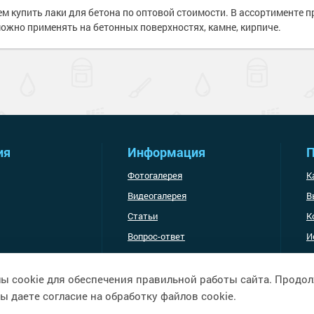
изоляция
м купить лаки для бетона по оптовой стоимости. В ассортименте 
е товары
ышленность
ожно применять на бетонных поверхностях, камне, кирпиче.
ели ржавчины
сть
и
полов
е товары
е товары
ль для металла
ия
Информация
П
е товары
е полы
Фотогалерея
К
оррозии
шленных полов
 холодного
Видеогалерея
В
и разбавители
Статьи
К
ов
обетонных
Вопрос-ответ
И
е товары
Доставка и оплата
я металла
е товары
е товары
 грунт-эмали
е
ы cookie для обеспечения правильной работы сайта. Продо
рукции
е товары
ы даете согласие на обработку файлов cookie.
краски
 краски для
ов