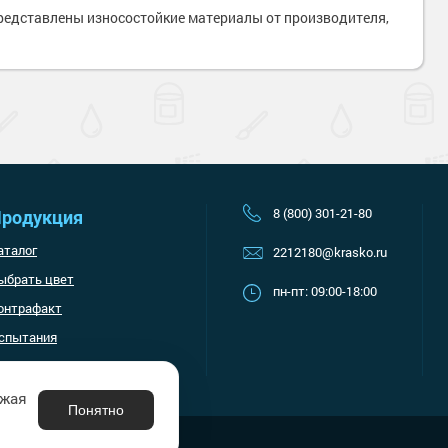
Наверх
представлены износостойкие материалы от производителя,
8 (800) 301-21-80
родукция
аталог
2212180@krasko.ru
ыбрать цвет
пн-пт: 09:00-18:00
онтрафакт
спытания
лжая
Понятно