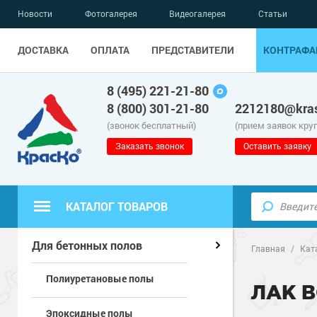
Новости
Фотогалерея
Видеогалерея
Статьи
ДОСТАВКА
ОПЛАТА
ПРЕДСТАВИТЕЛИ
КОНТРАФА
8 (495) 221-21-80
8 (800) 301-21-80
2212180@kras
(звонок бесплатный)
(прием заявок кру
Заказать звонок
Оставить заявку
КАТАЛОГ ТОВАРОВ
Полиуретанов
Полимерные наливные полы
Для бетонных полов
Главная
/
Кат
Полиуретановые полы
Эпоксидные п
Полиуретанов
Для бетонных полов
ЛАК 
Эпоксидные полы
Водно-эпокси
Эпоксидные п
Грунт-эмали п
Для металла