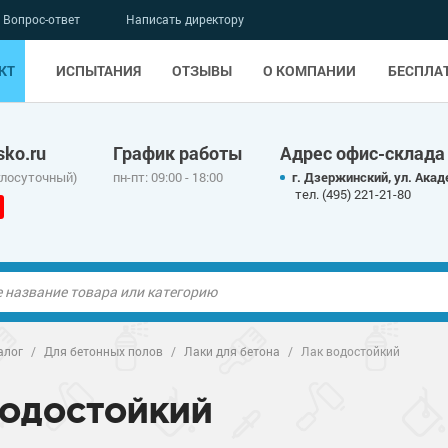
Вопрос-ответ
Написать директору
КТ
ИСПЫТАНИЯ
ОТЗЫВЫ
О КОМПАНИИ
БЕСПЛА
ko.ru
График работы
Адрес офис-склада
глосуточный)
пн-пт: 09:00 - 18:00
г. Дзержинский, ул. Акад
тел. (495) 221-21-80
ые полы
алог
/
Для бетонных полов
/
Лаки для бетона
/
Лак водостойкий
олы
ые полы
ВОДОСТОЙКИЙ
дные наливные
олы
о металлу