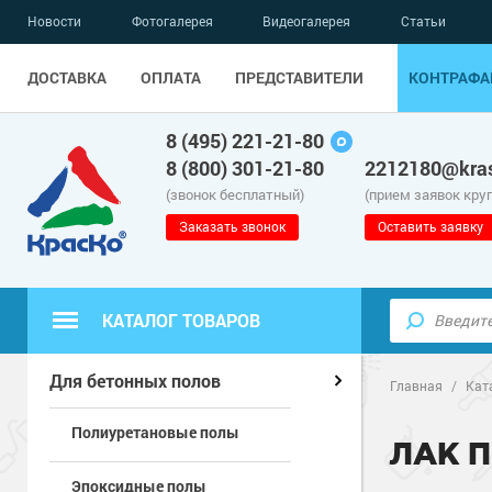
Новости
Фотогалерея
Видеогалерея
Статьи
ДОСТАВКА
ОПЛАТА
ПРЕДСТАВИТЕЛИ
КОНТРАФА
8 (495) 221-21-80
8 (800) 301-21-80
2212180@kras
(звонок бесплатный)
(прием заявок кру
Заказать звонок
Оставить заявку
КАТАЛОГ ТОВАРОВ
Полиуретанов
Полимерные наливные полы
Для бетонных полов
Главная
/
Кат
Полиуретановые полы
Эпоксидные п
Полиуретанов
Для бетонных полов
ЛАК 
Эпоксидные полы
Водно-эпокси
Эпоксидные п
Грунт-эмали п
Для металла