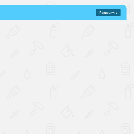
Развернуть
–
839 руб.
щений
хнущие
Влагостойкие
 истиранию
Ударопрочные
ие