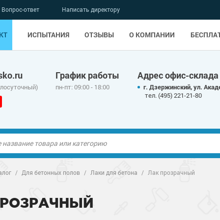
Вопрос-ответ
Написать директору
КТ
ИСПЫТАНИЯ
ОТЗЫВЫ
О КОМПАНИИ
БЕСПЛА
ko.ru
График работы
Адрес офис-склада
глосуточный)
пн-пт: 09:00 - 18:00
г. Дзержинский, ул. Акад
тел. (495) 221-21-80
ые полы
алог
/
Для бетонных полов
/
Лаки для бетона
/
Лак прозрачный
олы
ые полы
ПРОЗРАЧНЫЙ
дные наливные
олы
о металлу