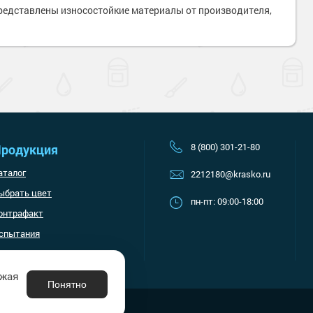
Наверх
представлены износостойкие материалы от производителя,
8 (800) 301-21-80
родукция
аталог
2212180@krasko.ru
ыбрать цвет
пн-пт: 09:00-18:00
онтрафакт
спытания
лжая
Понятно