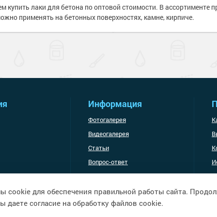
изоляция
м купить лаки для бетона по оптовой стоимости. В ассортименте 
е товары
ышленность
ожно применять на бетонных поверхностях, камне, кирпиче.
ели ржавчины
сть
и
полов
е товары
е товары
ль для металла
ия
Информация
П
е товары
е полы
Фотогалерея
К
оррозии
шленных полов
 холодного
Видеогалерея
В
Статьи
К
и разбавители
ов
обетонных
Вопрос-ответ
И
е товары
Доставка и оплата
я металла
е товары
е товары
 грунт-эмали
е
ы cookie для обеспечения правильной работы сайта. Продо
рукции
е товары
ы даете согласие на обработку файлов cookie.
краски
 краски для
ов