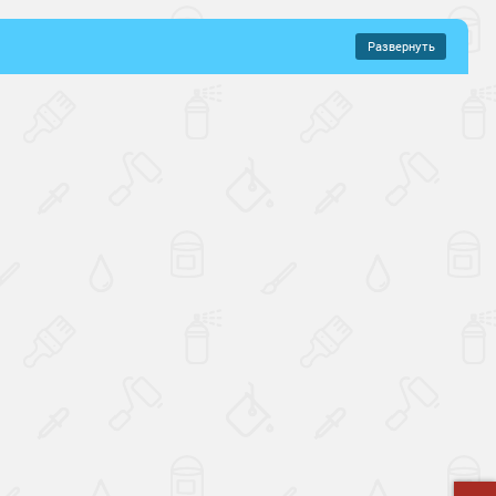
Развернуть
–
517 руб.
хнущие
Зимнее нанесение