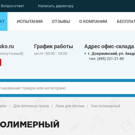
Вопрос-ответ
Написать директору
КТ
ИСПЫТАНИЯ
ОТЗЫВЫ
О КОМПАНИИ
БЕСПЛА
ko.ru
График работы
Адрес офис-склада
глосуточный)
пн-пт: 09:00 - 18:00
г. Дзержинский, ул. Акад
тел. (495) 221-21-80
ые полы
алог
/
Для бетонных полов
/
Лаки для бетона
/
Лак полимерный
олы
ые полы
ПОЛИМЕРНЫЙ
дные наливные
олы
о металлу