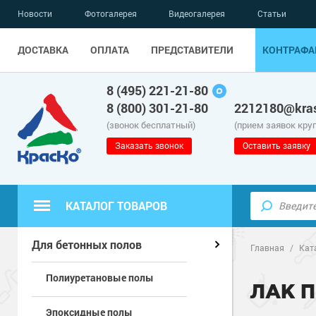
Новости
Фотогалерея
Видеогалерея
Статьи
ДОСТАВКА
ОПЛАТА
ПРЕДСТАВИТЕЛИ
КОНТРАФА
8 (495) 221-21-80
8 (800) 301-21-80
2212180@kras
(звонок бесплатный)
(прием заявок кру
Заказать звонок
Оставить заявку
КАТАЛОГ ТОВАРОВ
Полиуретанов
Полимерные наливные полы
Для бетонных полов
Главная
/
Кат
Полиуретановые полы
Эпоксидные п
Полиуретанов
Для бетонных полов
ЛАК 
Эпоксидные полы
Водно-эпокси
Эпоксидные п
Грунт-эмали п
Для металла