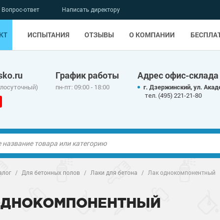
Вопрос-ответ
Написать директору
КТ
ИСПЫТАНИЯ
ОТЗЫВЫ
О КОМПАНИИ
БЕСПЛА
ko.ru
График работы
Адрес офис-склада
глосуточный)
пн-пт: 09:00 - 18:00
г. Дзержинский, ул. Акад
тел. (495) 221-21-80
ые полы
алог
/
Для бетонных полов
/
Лаки для бетона
/
Лак однокомпонентный
олы
ые полы
ОДНОКОМПОНЕНТНЫЙ
дные наливные
олы
о металлу