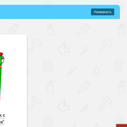
Развернуть
–
719 руб.
ановые составы
цевый
щений
хнущие
Влагостойкие
кая прочность
Зимнее нанесение
чные
к с
я"