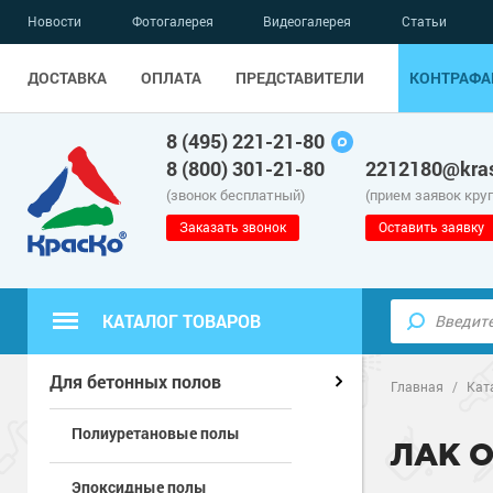
Новости
Фотогалерея
Видеогалерея
Статьи
ДОСТАВКА
ОПЛАТА
ПРЕДСТАВИТЕЛИ
КОНТРАФА
8 (495) 221-21-80
8 (800) 301-21-80
2212180@kras
(звонок бесплатный)
(прием заявок кру
Заказать звонок
Оставить заявку
КАТАЛОГ ТОВАРОВ
Полиуретанов
Полимерные наливные полы
Для бетонных полов
Главная
/
Кат
Полиуретановые полы
Эпоксидные п
Полиуретанов
Для бетонных полов
ЛАК 
Эпоксидные полы
Водно-эпокси
Эпоксидные п
Грунт-эмали п
Для металла