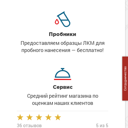
Сопутствующие товары
Морозостойкие краски для металла
Морозостойкие краски для фасада
Сопутствующие товары
Пробники
Предоставляем образцы ЛКМ
для
пробного нанесения
— бесплатно!
Сотрудничество
Сервис
Средний рейтинг магазина
по
оценкам наших клиентов
36 отзывов
5 из 5