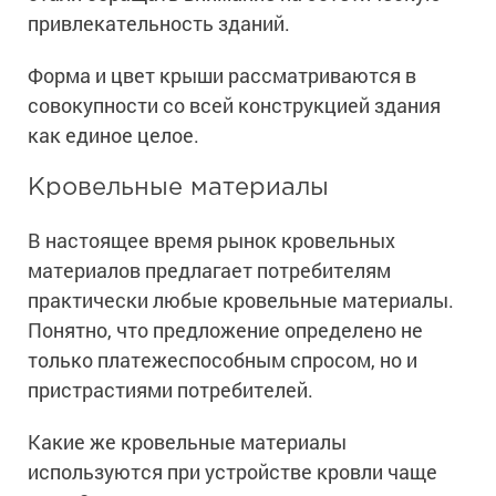
Ингибиторы коррозии
привлекательность зданий.
Сопутствующие товары
Пищевая промышленность
Растворители и разбавители для металла
Жидкая теплоизоляция
Форма и цвет крыши рассматриваются в
Нефтегазовая промышленность
Шпатлевки для металла
Для металла
совокупности со всей конструкцией здания
Экологичные материалы
Сопутствующие товары
Сопутствующие товары
Для фасада
как единое целое.
Для бетонных полов
Антистатические покрытия
Сопутствующие товары
Для металла
Кровельные материалы
Для бетона
Промышленные покрытия
Для фасада
В настоящее время рынок кровельных
Сопутствующие товары
Для дерева
Промышленные полы
Холодное цинкование
материалов
предлагает потребителям
Для интерьеров
Ремонт промышленных полов
практически любые кровельные материалы.
Грунтовки для холодного цинкования
Молотковые эмали
Сопутствующие товары
Понятно, что предложение определено не
Защита железобетонных конструкций
Сопутствующие товары
только платежеспособным спросом, но и
Промышленные металлоконструкции
Для металла
Антикоррозионная защита
пристрастиями потребителей.
Промышленное оборудование
Сопутствующие товары
Толстослойные грунт-эмали
Морозостойкие краски
Промышленные ремонтные покрытия для металла
Какие же кровельные материалы
Алюминиевые краски
используются при устройстве кровли чаще
Промышленные стены
Морозостойкие краски для бетонных полов
Сопутствующие товары