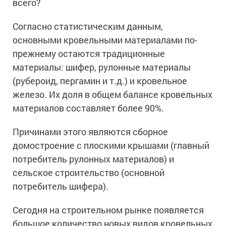
всего?
Сопутствующие товары
Морозостойкие краски для металла
Морозостойкие краски для фасада
Согласно статистическим данным,
основными кровельными материалами по-
Сопутствующие товары
прежнему остаются традиционные
материалы: шифер, рулонные материалы
(рубероид, пергамин и т.д.) и кровельное
железо. Их доля в общем балансе кровельных
материалов составляет более 90%.
Причинами этого являются сборное
домостроение с плоскими крышами (главный
потребитель рулонных материалов) и
сельское строительство (основной
потребитель шифера).
Сегодня на строительном рынке появляется
большое количество новых видов кровельных