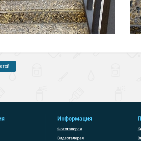
татей
ия
Информация
П
Фотогалерея
К
Видеогалерея
В