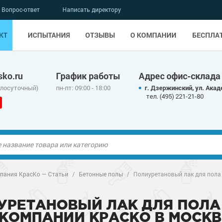
Вопрос-ответ
Написать директору
КТ
ИСПЫТАНИЯ
ОТЗЫВЫ
О КОМПАНИИ
БЕСПЛА
ko.ru
График работы
Адрес офис-склада
глосуточный)
пн-пт: 09:00 - 18:00
г. Дзержинский, ул. Акад
тел. (495) 221-21-80
ые полы
ые полы
пания КрасКо — Статьи
/
Бетонные полы
/
Полиуретановый лак для пола
олы
ые полы
олы
ые полы
УРЕТАНОВЫЙ ЛАК ДЛЯ ПОЛА
 КОМПАНИИ КРАСКО В МОСКВ
дные наливные
олы
о металлу
дные наливные
олы
о металлу