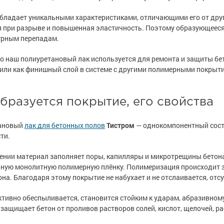
е товары
е товары
астика
астика
бладает уникальными характеристиками, отличающими его от друг
р для бетона,
 металла
е товары
р для бетона,
 металла
е товары
ча
ча
е товары
ски для стен
е товары
ски для стен
 при разрыве и повышенная эластичность. Поэтому образующееся 
урным перепадам.
изоляция
изоляция
 бетона
 бетона
е товары
ышленность
е товары
ышленность
о наш полиуретановый лак используется для ремонта и защиты бе
ели ржавчины
ели ржавчины
или как финишный слой в системе с другими полимерными покрыт
я ремонта
я ремонта
а
а
сть
сть
и
и
полов
полов
бразуется покрытие, его свойства
е товары
е товары
е товары
е товары
ановый
лак для бетонных полов
Тистром
— однокомпонентный соста
е товары
е товары
т» для бетона
т» для бетона
ти.
ль для металла
ль для металла
е товары
е полы
е товары
е полы
ении материал заполняет поры, капилляры и микротрещины бетона.
оррозии
оррозии
ную монолитную полимерную плёнку. Полимеризация происходит за
шленных полов
 холодного
шленных полов
 холодного
она. Благодаря этому покрытие не набухает и не отслаивается, от
и разбавители
и разбавители
тивно обеспыливается, становится стойким к ударам, абразивному
ов
обетонных
ов
обетонных
е товары
е товары
защищает бетон от проливов растворов солей, кислот, щелочей, ра
я металла
я металла
е товары
е товары
 грунт-эмали
е товары
е товары
 грунт-эмали