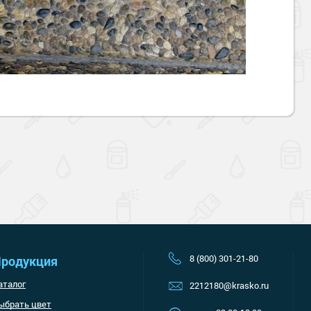
Наверх
8 (800) 301-21-80
родукция
аталог
2212180@krasko.ru
ыбрать цвет