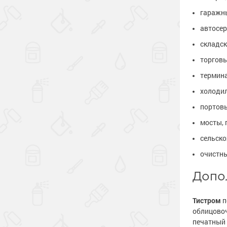
гаражн
автосер
складск
торговы
термин
холоди
портовы
мосты, 
сельско
очистны
Допо
Тистром
п
облицовоч
печатный 