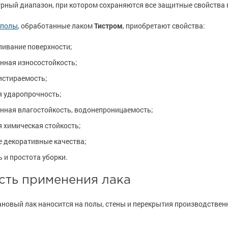
рный диапазон, при котором сохраняются все защитные свойства по
е
е
рукции
рукции
е товары
е товары
краски
 краски для
краски
 краски для
 полы
, обработанные лаком
Тистром
, приобретают свойства:
ов
ов
 оборудование
 оборудование
ивание поверхности;
е товары
е товары
 краски для
 краски для
нная износостойкость;
е ремонтные
е ремонтные
металла
металла
истираемость;
 краски для
 краски для
 ударопрочность;
е стены
е стены
ная влагостойкость, водонепроницаемость;
е товары
е товары
е товары
е товары
 химическая стойкость;
 декоративные качества;
ь и простота уборки.
сть применения лака
новый лак наносится на полы, стены и перекрытия производственн