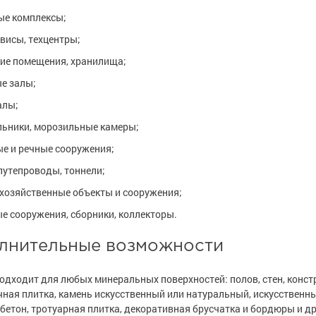
ые комплексы;
висы, техцентры;
ие помещения, хранилища;
е залы;
алы;
льники, морозильные камеры;
е и речные сооружения;
путепроводы, тоннели;
хозяйственные объекты и сооружения;
е сооружения, сборники, коллекторы.
лнительные возможности
одходит для любых минеральных поверхностей: полов, стен, конст
ная плитка, камень искусственный или натуральный, искусственн
бетон, тротуарная плитка, декоративная брусчатка и бордюры и др