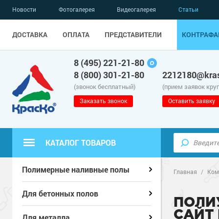
Новости
Фотогалерея
Видеогалерея
Статьи
ДОСТАВКА
ОПЛАТА
ПРЕДСТАВИТЕЛИ
КОНТРАФА
8 (495) 221-21-80
8 (800) 301-21-80
2212180@kras
(звонок бесплатный)
(прием заявок кру
Заказать звонок
Оставить заявку
КАТАЛОГ ТОВАРОВ
Полиуретанов
Полиуретанов
Полимерные наливные полы
Полимерные наливные полы
Главная
/
Ком
Эпоксидные п
Полиуретанов
Эпоксидные п
Полиуретанов
Для бетонных полов
Для бетонных полов
ПОЛИ
САЙТ
Водно-эпокси
Эпоксидные п
Грунт-эмали п
Водно-эпокси
Эпоксидные п
Грунт-эмали п
Для металла
Для металла