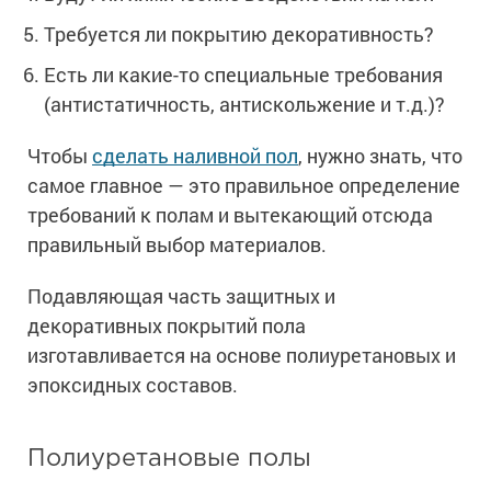
Сопутствующие товары
Морозостойкие краски для металла
Требуется ли покрытию декоративность?
Морозостойкие краски для фасада
Есть ли какие-то специальные требования
Сопутствующие товары
(антистатичность, антискольжение и т.д.)?
Чтобы
сделать наливной пол
, нужно знать, что
самое главное — это правильное определение
требований к полам и вытекающий отсюда
правильный выбор материалов.
Подавляющая часть защитных и
декоративных покрытий пола
изготавливается на основе полиуретановых и
эпоксидных составов.
Полиуретановые полы