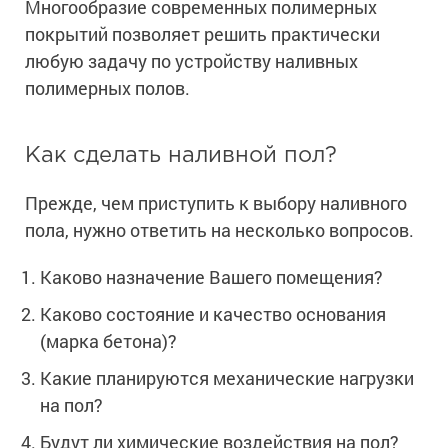
Многообразие современных полимерных
Ингибиторы коррозии
Сопутствующие товары
покрытий позволяет решить практически
Пищевая промышленность
Растворители и разбавители для металла
Жидкая теплоизоляция
любую задачу по устройству наливных
Нефтегазовая промышленность
Шпатлевки для металла
полимерных полов.
Для металла
Экологичные материалы
Сопутствующие товары
Сопутствующие товары
Для фасада
Для бетонных полов
Антистатические покрытия
Сопутствующие товары
Как сделать наливной пол?
Для металла
Для бетона
Промышленные покрытия
Для фасада
Прежде, чем приступить к выбору наливного
Сопутствующие товары
пола, нужно ответить на несколько вопросов.
Для дерева
Промышленные полы
Холодное цинкование
Для интерьеров
Ремонт промышленных полов
Каково назначение Вашего помещения?
Грунтовки для холодного цинкования
Молотковые эмали
Сопутствующие товары
Защита железобетонных конструкций
Каково состояние и качество основания
Сопутствующие товары
Промышленные металлоконструкции
Для металла
(марка бетона)?
Антикоррозионная защита
Промышленное оборудование
Сопутствующие товары
Какие планируются механические нагрузки
Толстослойные грунт-эмали
Морозостойкие краски
Промышленные ремонтные покрытия для металла
на пол?
Алюминиевые краски
Промышленные стены
Морозостойкие краски для бетонных полов
Будут ли химические воздействия на пол?
Сопутствующие товары